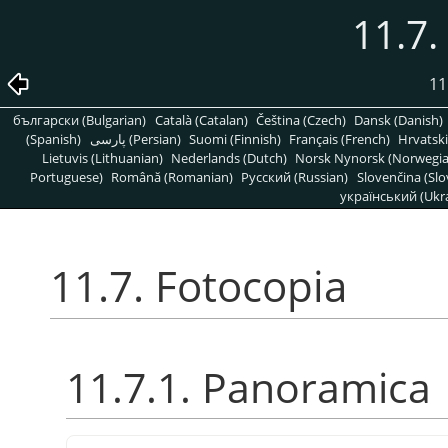
11.7.
11.
български (Bulgarian)
Català (Catalan)
Čeština (Czech)
Dansk (Danish)
(Spanish)
پارسی (Persian)
Suomi (Finnish)
Français (French)
Hrvatski
Lietuvis (Lithuanian)
Nederlands (Dutch)
Norsk Nynorsk (Norwegi
Portuguese)
Română (Romanian)
Pусский (Russian)
Slovenčina (Slo
український (Ukra
11.7. Fotocopia
11.7.1. Panoramica