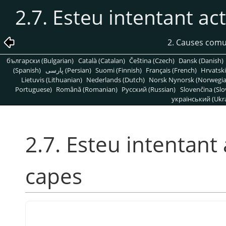
2.7. Esteu intentant a
2. Causes comu
български (Bulgarian)
Català (Catalan)
Čeština (Czech)
Dansk (Danish)
(Spanish)
پارسی (Persian)
Suomi (Finnish)
Français (French)
Hrvatski
Lietuvis (Lithuanian)
Nederlands (Dutch)
Norsk Nynorsk (Norwegi
Portuguese)
Română (Romanian)
Pусский (Russian)
Slovenčina (Slo
український (Ukra
2.7. Esteu intentant
capes