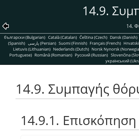
14.9. Συ
14. 
български (Bulgarian)
Català (Catalan)
Čeština (Czech)
Dansk (Danish)
(Spanish)
پارسی (Persian)
Suomi (Finnish)
Français (French)
Hrvatski
Lietuvis (Lithuanian)
Nederlands (Dutch)
Norsk Nynorsk (Norwegi
Portuguese)
Română (Romanian)
Pусский (Russian)
Slovenčina (Slo
український (Ukra
14.9. Συμπαγής θόρ
14.9.1. Επισκόπηση