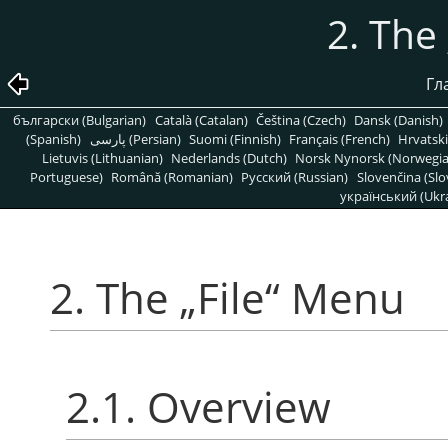
2. The
Гл
български (Bulgarian)
Català (Catalan)
Čeština (Czech)
Dansk (Danish)
(Spanish)
پارسی (Persian)
Suomi (Finnish)
Français (French)
Hrvatski
Lietuvis (Lithuanian)
Nederlands (Dutch)
Norsk Nynorsk (Norwegi
Portuguese)
Română (Romanian)
Pусский (Russian)
Slovenčina (Slo
український (Ukra
2. The
„
File
“
Menu
2.1. Overview