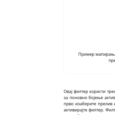
Пример мапирања 
пр
Овај филтер користи тре
за поновно бојење актив
прво изаберите прелив
активирајте филтер. Фил