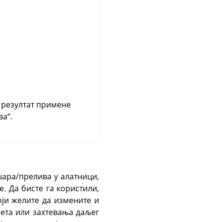
 резултат примене
а“.
шара/прелива у алатници,
. Да бисте га користили,
оји желите да измените и
чета или захтевања даљег