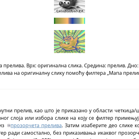
прелива. Врх: оригинална слика. Средина: прелив. Дно:
елива на оригиналну слику помоћу филтера „Мапа прелив
нутни прелив, као што је приказано у области четкица/
ног слоја или избора слике на коју се филтер примењује
 из
прозорчета прелива
. Затим изаберите део слике к
тер ради самостално, без приказивања икаквог прозор