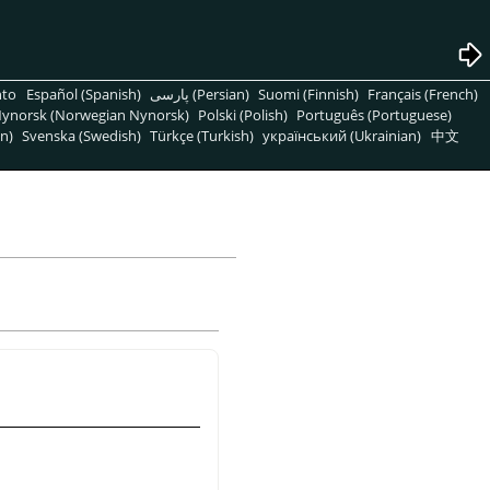
nto
Español (Spanish)
پارسی (Persian)
Suomi (Finnish)
Français (French)
ynorsk (Norwegian Nynorsk)
Polski (Polish)
Português (Portuguese)
n)
Svenska (Swedish)
Türkçe (Turkish)
український (Ukrainian)
中文