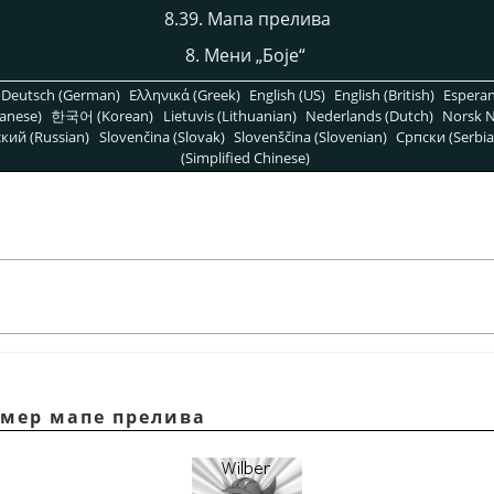
8.39. Мапа прелива
8. Мени
„
Боје
“
Deutsch (German)
Ελληνικά (Greek)
English (US)
English (British)
Espera
anese)
한국어 (Korean)
Lietuvis (Lithuanian)
Nederlands (Dutch)
Norsk N
кий (Russian)
Slovenčina (Slovak)
Slovenščina (Slovenian)
Српски (Serbia
(Simplified Chinese)
имер мапе прелива