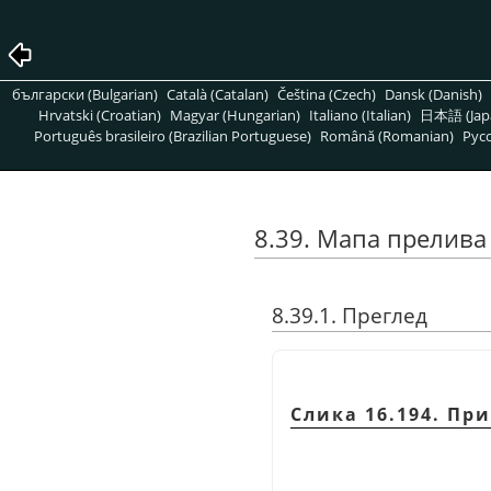
български (Bulgarian)
Català (Catalan)
Čeština (Czech)
Dansk (Danish)
Hrvatski (Croatian)
Magyar (Hungarian)
Italiano (Italian)
日本語 (Jap
Português brasileiro (Brazilian Portuguese)
Română (Romanian)
Pусс
8.39. Мапа прелива
8.39.1. Преглед
Слика 16.194. Пр