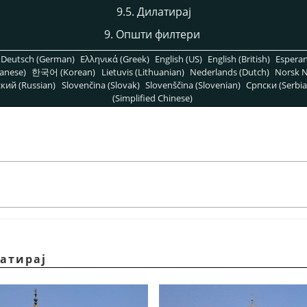
9.5. Дилатирај
9. Општи филтери
Deutsch (German)
Ελληνικά (Greek)
English (US)
English (British)
Espera
anese)
한국어 (Korean)
Lietuvis (Lithuanian)
Nederlands (Dutch)
Norsk N
кий (Russian)
Slovenčina (Slovak)
Slovenščina (Slovenian)
Српски (Serbia
(Simplified Chinese)
латирај