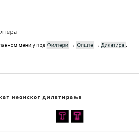
илтера
главном менију под
Филтери
→
Опште
→
Дилатирај
.
екат неонског дилатирања