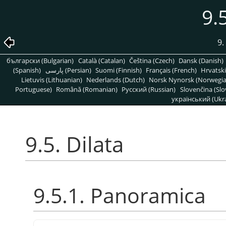
9.
9.
български (Bulgarian)
Català (Catalan)
Čeština (Czech)
Dansk (Danish)
(Spanish)
پارسی (Persian)
Suomi (Finnish)
Français (French)
Hrvatski
Lietuvis (Lithuanian)
Nederlands (Dutch)
Norsk Nynorsk (Norwegi
Portuguese)
Română (Romanian)
Pусский (Russian)
Slovenčina (Slo
український (Ukra
9.5. Dilata
9.5.1. Panoramica