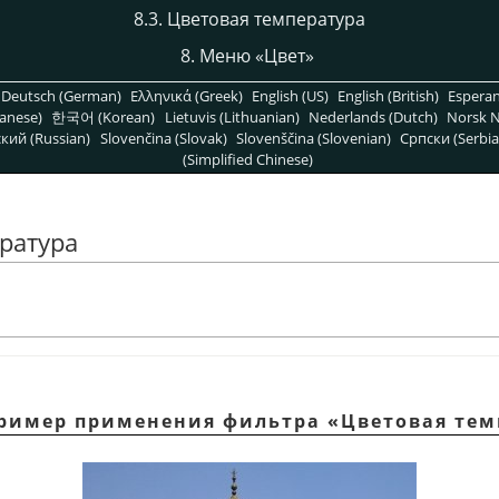
8.3. Цветовая температура
8. Меню
«
Цвет
»
Deutsch (German)
Ελληνικά (Greek)
English (US)
English (British)
Espera
anese)
한국어 (Korean)
Lietuvis (Lithuanian)
Nederlands (Dutch)
Norsk N
кий (Russian)
Slovenčina (Slovak)
Slovenščina (Slovenian)
Српски (Serbia
(Simplified Chinese)
ература
 Пример применения фильтра
«
Цветовая тем