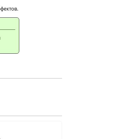
фектов.
и