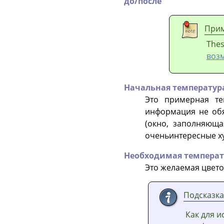
до/после
При
Thes
воз
Начальная температур
Это примерная те
информация не обя
(окно, заполняюща
оченьинтересные х
Необходимая температ
Это желаемая цвето
Подсказка
Как для и