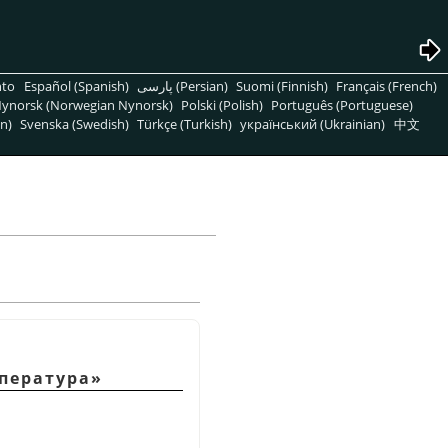
nto
Español (Spanish)
پارسی (Persian)
Suomi (Finnish)
Français (French)
ynorsk (Norwegian Nynorsk)
Polski (Polish)
Português (Portuguese)
n)
Svenska (Swedish)
Türkçe (Turkish)
український (Ukrainian)
中文
пература
»