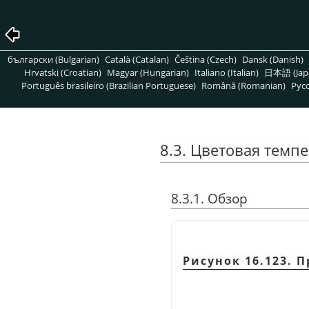
български (Bulgarian)
Català (Catalan)
Čeština (Czech)
Dansk (Danish)
Hrvatski (Croatian)
Magyar (Hungarian)
Italiano (Italian)
日本語 (Jap
Português brasileiro (Brazilian Portuguese)
Română (Romanian)
Pусс
8.3. Цветовая темп
8.3.1. Обзор
Рисунок 16.123.