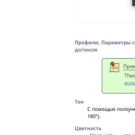
Профили,
Параметры 
до/после
При
Thes
воз
Тон
С помощью ползунка
180°).
Цветность