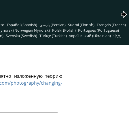
nto
Español (Spanish)
پارسی (Persian)
Suomi (Finnish)
Français (French)
ynorsk (Norwegian Nynorsk)
Polski (Polish)
Português (Portuguese)
n)
Svenska (Swedish)
Türkçe (Turkish)
український (Ukrainian)
中文
нятно изложенную теорию
.com/photography/changing-