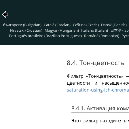
български (Bulgarian)
Català (Catalan)
Čeština (Czech)
Dansk (Danish)
Hrvatski (Croatian)
Magyar (Hungarian)
Italiano (Italian)
日本語 (Jap
Português brasileiro (Brazilian Portuguese)
Română (Romanian)
Pусс
8.4. Тон-цветность
Фильтр «Тон-цветность»
цветности и насыщенн
saturation-using-lch-chroma
8.4.1. Активация ко
Этот фильтр находится в