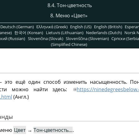
8.4. Тон-цветность
8. Меню
«
Цвет
»
Deutsch (German)
Ελληνικά (Greek)
English (US)
English (British)
Espera
anese)
한국어 (Korean)
Lietuvis (Lithuanian)
Nederlands (Dutch)
Norsk N
кий (Russian)
Slovenčina (Slovak)
Slovenščina (Slovenian)
Српски (Serbia
(Simplified Chinese)
 — это ещё один способ изменить насыщенность. По
ости можно найти здесь:
https://ninedegreesbelow
.html
(Англ.)
манды
 меню
Цвет
→
Тон-цветность…
.