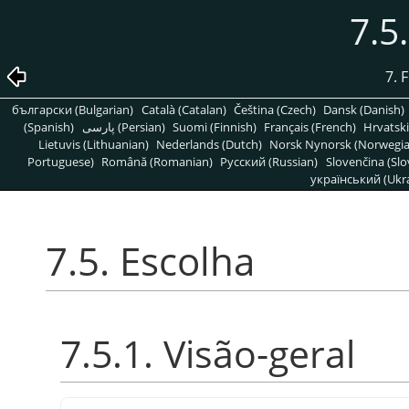
7.5
7. 
български (Bulgarian)
Català (Catalan)
Čeština (Czech)
Dansk (Danish)
(Spanish)
پارسی (Persian)
Suomi (Finnish)
Français (French)
Hrvatski
Lietuvis (Lithuanian)
Nederlands (Dutch)
Norsk Nynorsk (Norwegi
Portuguese)
Română (Romanian)
Pусский (Russian)
Slovenčina (Slo
український (Ukra
7.5. Escolha
7.5.1. Visão-geral