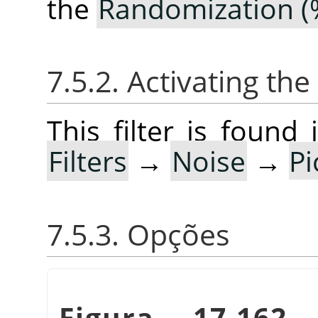
the
Randomization (
7.5.2. Activating the 
This filter is foun
Filters
→
Noise
→
P
7.5.3. Opções
Figura 17.162