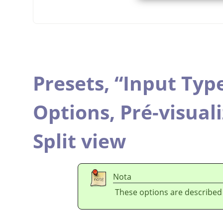
Presets,
“
Input Typ
Options,
Pré-visual
Split view
Nota
These options are described