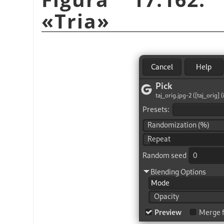
«
Tria
»