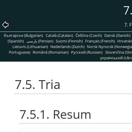
7
7. 
български (Bulgarian)
Català (Catalan)
Čeština (Czech)
Dansk (Danish)
(Spanish)
پارسی (Persian)
Suomi (Finnish)
Français (French)
Hrvatski
Lietuvis (Lithuanian)
Nederlands (Dutch)
Norsk Nynorsk (Norwegi
Portuguese)
Română (Romanian)
Pусский (Russian)
Slovenčina (Slo
український (Ukra
7.5. Tria
7.5.1. Resum