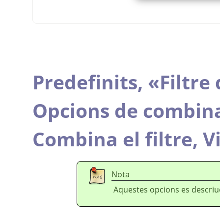
Predefinits,
«
Filtre
Opcions de combin
Combina el filtre,
V
Nota
Aquestes opcions es descri