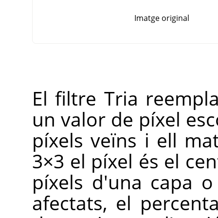
Imatge original
El filtre Tria reempl
un valor de píxel esco
píxels veïns i ell m
3×3 el píxel és el ce
píxels d'una capa o
afectats, el percent