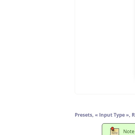
Presets,
«
Input Type
»
,
R
Note