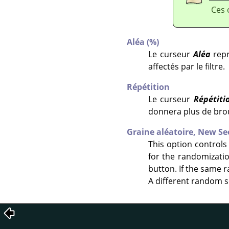
Ces 
Aléa (%)
Le curseur
Aléa
repr
affectés par le filtre.
Répétition
Le curseur
Répétiti
donnera plus de broui
Graine aléatoire,
New Se
This option controls
for the randomizati
button. If the same r
A different random s