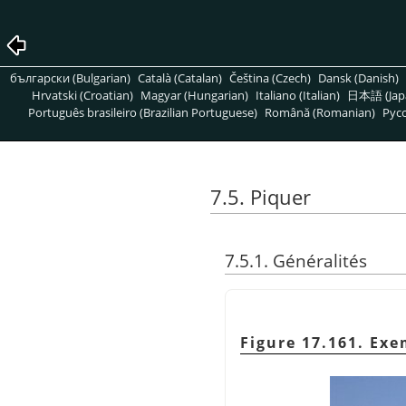
български (Bulgarian)
Català (Catalan)
Čeština (Czech)
Dansk (Danish)
Hrvatski (Croatian)
Magyar (Hungarian)
Italiano (Italian)
日本語 (Jap
Português brasileiro (Brazilian Portuguese)
Română (Romanian)
Pусс
7.5. Piquer
7.5.1. Généralités
Figure 17.161. Exe