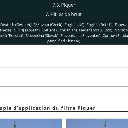
7.5. Piquer
7. Filtres de bruit
Deutsch (German)
Ελληνικά (Greek)
English (US)
English (British)
Espera
anese)
한국어 (Korean)
Lietuvis (Lithuanian)
Nederlands (Dutch)
Norsk N
кий (Russian)
Slovenčina (Slovak)
Slovenščina (Slovenian)
Српски (Serbia
(Simplified Chinese)
mple d’application du filtre Piquer