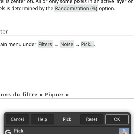
l is center of). All or only some pixels in an active layer or
els is determined by the
Randomization (%)
option.
lter
e main menu under
Filters
→
Noise
→
Pick…
.
ions du filtre
«
Piquer
»