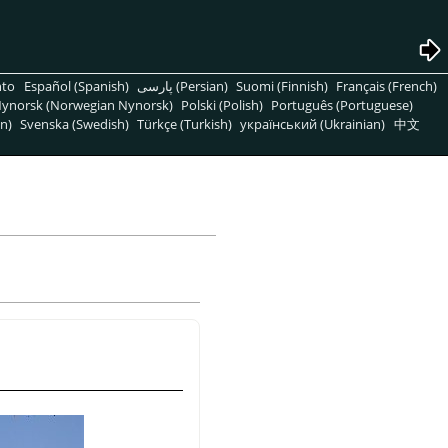
nto
Español (Spanish)
پارسی (Persian)
Suomi (Finnish)
Français (French)
ynorsk (Norwegian Nynorsk)
Polski (Polish)
Português (Portuguese)
n)
Svenska (Swedish)
Türkçe (Turkish)
український (Ukrainian)
中文