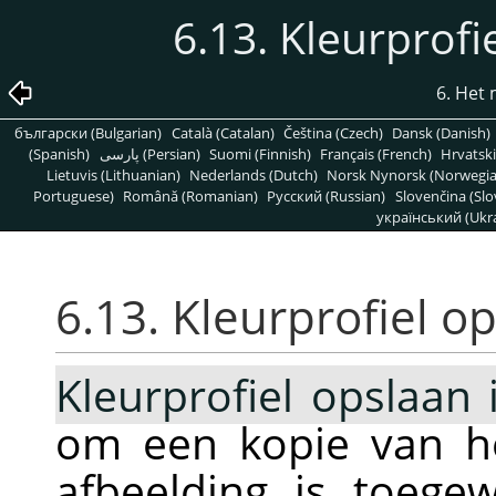
6.13. Kleurprofi
6. Het
български (Bulgarian)
Català (Catalan)
Čeština (Czech)
Dansk (Danish)
(Spanish)
پارسی (Persian)
Suomi (Finnish)
Français (French)
Hrvatski
Lietuvis (Lithuanian)
Nederlands (Dutch)
Norsk Nynorsk (Norwegi
Portuguese)
Română (Romanian)
Pусский (Russian)
Slovenčina (Slo
український (Ukra
6.13. Kleurprofiel o
Kleurprofiel opslaan
om een kopie van he
afbeelding is toege