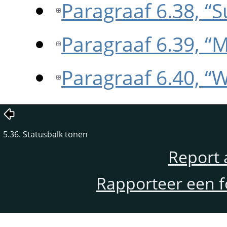
Paragraaf 6.38, 
Paragraaf 6.39, 
Paragraaf 6.40, 
5.36. Statusbalk tonen
Report 
Rapporteer een f