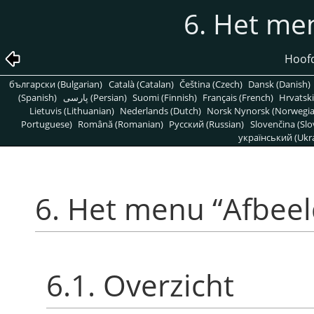
6. Het m
Hoofd
български (Bulgarian)
Català (Catalan)
Čeština (Czech)
Dansk (Danish)
(Spanish)
پارسی (Persian)
Suomi (Finnish)
Français (French)
Hrvatski
Lietuvis (Lithuanian)
Nederlands (Dutch)
Norsk Nynorsk (Norwegi
Portuguese)
Română (Romanian)
Pусский (Russian)
Slovenčina (Slo
український (Ukra
6. Het menu
“
Afbeel
6.1. Overzicht