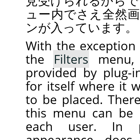
見受けられるからで
ュー内でさえ全然
ンが入っています。
With the exception
the
Filters
menu, a
provided by plug-i
for itself where it 
to be placed. Ther
this menu can be c
each user. In p
appearance does