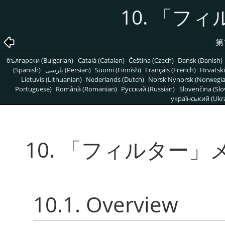
10.
「
フィ
第
български (Bulgarian)
Català (Catalan)
Čeština (Czech)
Dansk (Danish)
(Spanish)
پارسی (Persian)
Suomi (Finnish)
Français (French)
Hrvatski
Lietuvis (Lithuanian)
Nederlands (Dutch)
Norsk Nynorsk (Norwegi
Portuguese)
Română (Romanian)
Pусский (Russian)
Slovenčina (Slo
український (Ukra
10.
「
フィルター
」
10.1. Overview