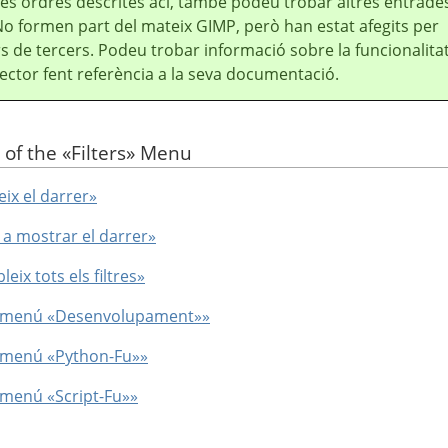
es ordres descrites ací, també podeu trobar altres entrade
No formen part del mateix
GIMP
, però han estat afegits per
 de tercers. Podeu trobar informació sobre la funcionalita
ector fent referència a la seva documentació.
 of the
«
Filters
»
Menu
eix el darrer»
 a mostrar el darrer»
eix tots els filtres»
ubmenú
«
Desenvolupament
»
»
ubmenú
«
Python-Fu
»
»
ubmenú
«
Script-Fu
»
»