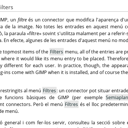
ilters
IMP
, un
filtre
és un connector que modifica l'aparença d'un
iva de la imatge. No totes les entrades en aquest menú
ò, la paraula
«
filtre
»
sovint s'utilitza malament per a referir
a. En efecte, algunes de les entrades d'aquest menú no mod
he topmost items of the
Filters
menu, all of the entries are p
lf where it would like its menu entry to be placed. Therefor
different for each user. In practice, though, the appear
g-ins come with
GIMP
when it is installed, and of course th
 restringits al menú
Filtres
: un connector pot situar entrad
de funcions bàsiques de
GIMP
(per exemple
Semiapla
nt connectors. Però el menú
Filtres
és el lloc predetermi
 de menú.
ó general i com fer-los servir, consulteu la secció sobre 