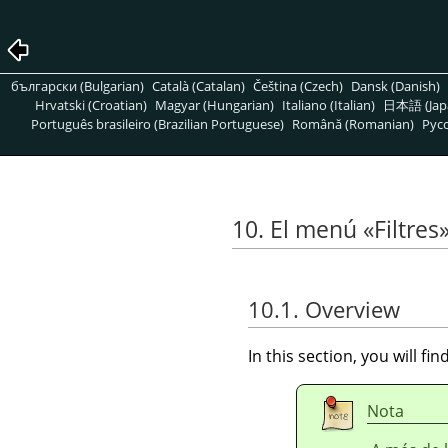
български (Bulgarian)
Català (Catalan)
Čeština (Czech)
Dansk (Danish)
Hrvatski (Croatian)
Magyar (Hungarian)
Italiano (Italian)
日本語 (Jap
Português brasileiro (Brazilian Portuguese)
Română (Romanian)
Pусс
10. El menú
«
Filtres
10.1. Overview
In this section, you will f
Nota