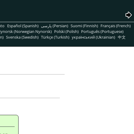
nto
Español (Spanish)
پارسی (Persian)
Suomi (Finnish)
Français (French)
ynorsk (Norwegian Nynorsk)
Polski (Polish)
Português (Portuguese)
n)
Svenska (Swedish)
Türkçe (Turkish)
український (Ukrainian)
中文