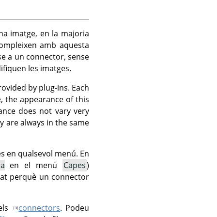
a imatge, en la majoria
 compleixen amb aquesta
-se a un connector, sense
ifiquen les imatges.
rovided by plug-ins. Each
e, the appearance of this
ance does not vary very
ey are always in the same
es en qualsevol menú. En
na
en el menú
Capes
)
nat perquè un connector
els
connectors
. Podeu