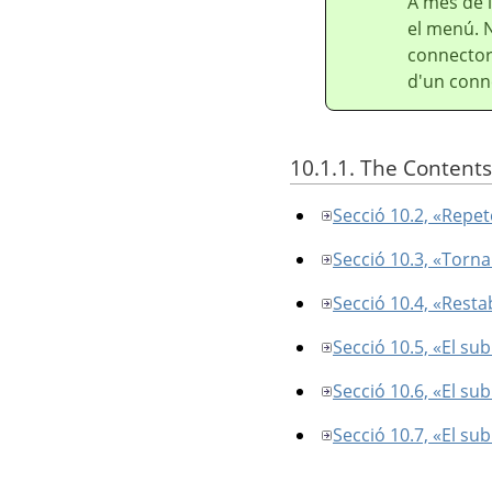
A més de l
el menú. 
connectors
d'un conn
10.1.1. The Contents
Secció 10.2, «Repet
Secció 10.3, «Torna
Secció 10.4, «Restabl
Secció 10.5, «El s
Secció 10.6, «El s
Secció 10.7, «El s