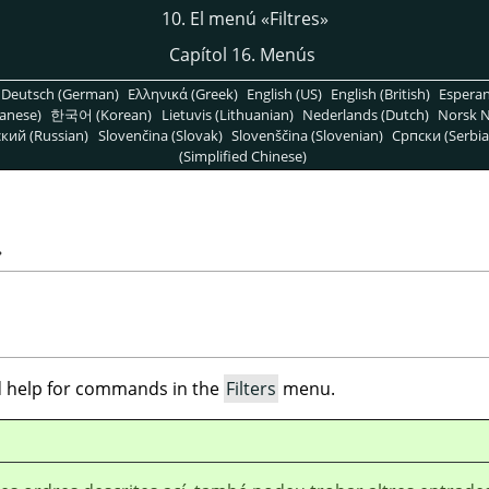
10. El menú
«
Filtres
»
Capítol 16. Menús
Deutsch (German)
Ελληνικά (Greek)
English (US)
English (British)
Espera
anese)
한국어 (Korean)
Lietuvis (Lithuanian)
Nederlands (Dutch)
Norsk N
кий (Russian)
Slovenčina (Slovak)
Slovenščina (Slovenian)
Српски (Serbia
(Simplified Chinese)
»
ind help for commands in the
Filters
menu.