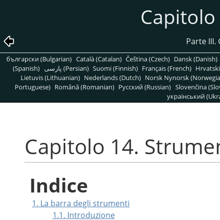
Capitolo
Parte III
български (Bulgarian)
Català (Catalan)
Čeština (Czech)
Dansk (Danish)
(Spanish)
پارسی (Persian)
Suomi (Finnish)
Français (French)
Hrvatski
Lietuvis (Lithuanian)
Nederlands (Dutch)
Norsk Nynorsk (Norwegi
Portuguese)
Română (Romanian)
Pусский (Russian)
Slovenčina (Slo
український (Ukra
Capitolo 14. Strume
Indice
1. La barra degli strumenti
1.1. Introduzione