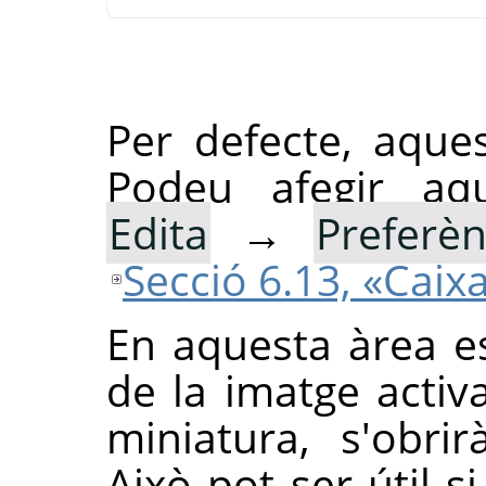
Per defecte, aque
Podeu afegir aqu
Edita
→
Preferèn
Secció 6.13, «Caix
En aquesta àrea e
de la imatge activa
miniatura, s'obri
Això pot ser útil s