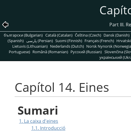
Capíto
Part III. 
български (Bulgarian)
Català (Catalan)
Čeština (Czech)
Dansk (Danish)
(Spanish)
پارسی (Persian)
Suomi (Finnish)
Français (French)
Hrvatski
Lietuvis (Lithuanian)
Nederlands (Dutch)
Norsk Nynorsk (Norwegi
Portuguese)
Română (Romanian)
Pусский (Russian)
Slovenčina (Slo
український (Ukra
Capítol 14. Eines
Sumari
1. La caixa d'eines
1.1. Introducció