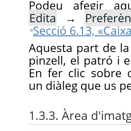
Podeu afegir aqu
Edita
→
Preferèn
Secció 6.13, «Caix
Aquesta part de la
pinzell, el patró i 
En fer clic sobre q
un diàleg que us p
1.3.3. Àrea d'imat