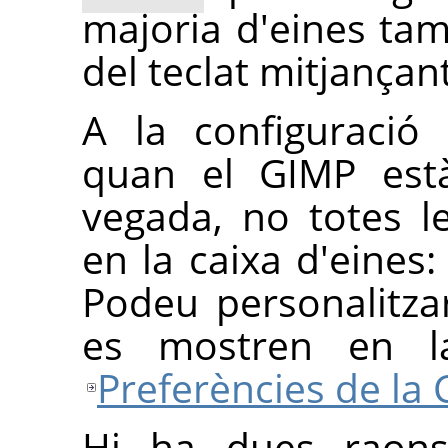
majoria d'eines ta
del teclat mitjançan
A la configuració
quan el
GIMP
està
vegada, no totes l
en la caixa d'eines
Podeu personalitza
es mostren en la
Preferències de la 
Hi ha dues raons