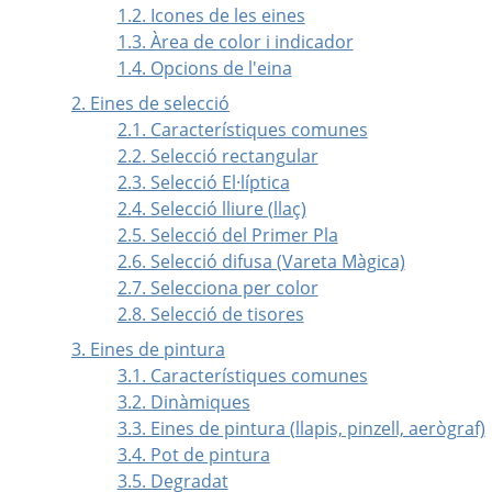
1.2. Icones de les eines
1.3. Àrea de color i indicador
1.4. Opcions de l'eina
2. Eines de selecció
2.1. Característiques comunes
2.2. Selecció rectangular
2.3. Selecció El·líptica
2.4. Selecció lliure (llaç)
2.5. Selecció del Primer Pla
2.6. Selecció difusa (Vareta Màgica)
2.7. Selecciona per color
2.8. Selecció de tisores
3. Eines de pintura
3.1. Característiques comunes
3.2. Dinàmiques
3.3. Eines de pintura (llapis, pinzell, aerògraf)
3.4. Pot de pintura
3.5. Degradat