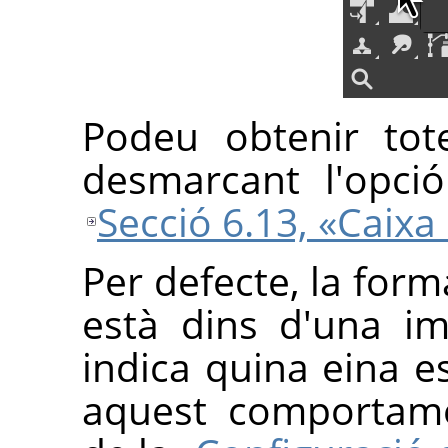
Podeu obtenir tot
desmarcant l'opc
Secció 6.13, «Caixa
Per defecte, la for
està dins d'una i
indica quina eina e
aquest comportam