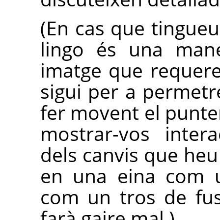
(En cas que tingueu 
lingo és una mane
imatge que requerei
sigui per a permetr
fer movent el punter
mostrar-vos intera
dels canvis que heu 
en una eina com u
com un tros de fu
farà gaire mal.)