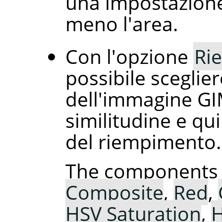
una impostazione
meno l'area.
Con l'opzione
Ri
possibile scegli
dell'immagine GI
similitudine e qu
del riempimento.
The components 
Composite
,
Red
,
HSV Saturation
,
H