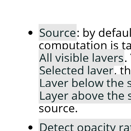
Source
: by defaul
computation is t
All visible layers
.
Selected layer
, t
Layer below the 
Layer above the 
source.
Detect opacity ra