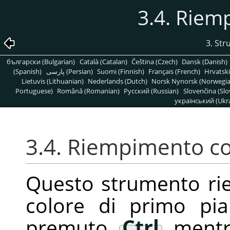
3.4. Riem
3. Str
български (Bulgarian)
Català (Catalan)
Čeština (Czech)
Dansk (Danish)
(Spanish)
پارسی (Persian)
Suomi (Finnish)
Français (French)
Hrvatski
Lietuvis (Lithuanian)
Nederlands (Dutch)
Norsk Nynorsk (Norwegi
Portuguese)
Română (Romanian)
Pусский (Russian)
Slovenčina (Slo
український (Ukra
3.4. Riempimento co
Questo strumento rie
colore di primo pia
premuto
Ctrl
mentre