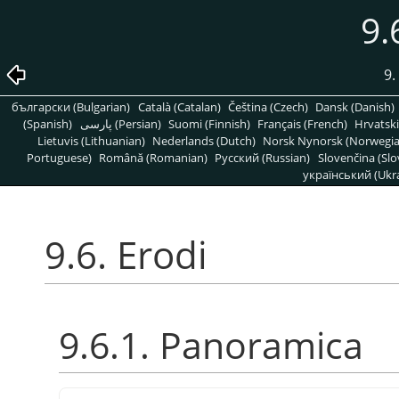
9.
9.
български (Bulgarian)
Català (Catalan)
Čeština (Czech)
Dansk (Danish)
(Spanish)
پارسی (Persian)
Suomi (Finnish)
Français (French)
Hrvatski
Lietuvis (Lithuanian)
Nederlands (Dutch)
Norsk Nynorsk (Norwegi
Portuguese)
Română (Romanian)
Pусский (Russian)
Slovenčina (Slo
український (Ukra
9.6. Erodi
9.6.1. Panoramica