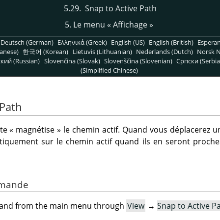
5.29. Snap to Active Path
5. Le menu
«
Affichage
»
Deutsch (German)
Ελληνικά (Greek)
English (US)
English (British)
Espera
anese)
한국어 (Korean)
Lietuvis (Lithuanian)
Nederlands (Dutch)
Norsk N
кий (Russian)
Slovenčina (Slovak)
Slovenščina (Slovenian)
Српски (Serbia
(Simplified Chinese)
 Path
rte
«
magnétise
»
le chemin actif. Quand vous déplacerez un
iquement sur le chemin actif quand ils en seront proches
ommande
mand from the main menu through
View
→
Snap to Active P