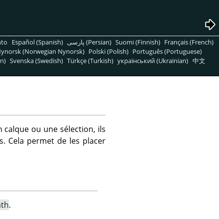
nto
Español (Spanish)
پارسی (Persian)
Suomi (Finnish)
Français (French)
ynorsk (Norwegian Nynorsk)
Polski (Polish)
Português (Portuguese)
n)
Svenska (Swedish)
Türkçe (Turkish)
український (Ukrainian)
中文
 calque ou une sélection, ils
. Cela permet de les placer
ath
.