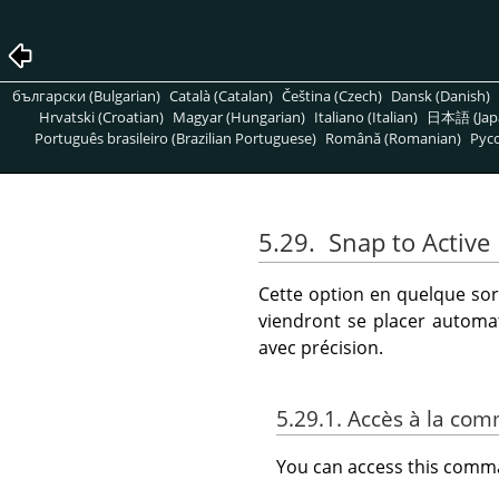
български (Bulgarian)
Català (Catalan)
Čeština (Czech)
Dansk (Danish)
Hrvatski (Croatian)
Magyar (Hungarian)
Italiano (Italian)
日本語 (Jap
Português brasileiro (Brazilian Portuguese)
Română (Romanian)
Pусс
5.29.
Snap to Active
Cette option en quelque so
viendront se placer automat
avec précision.
5.29.1. Accès à la c
You can access this com