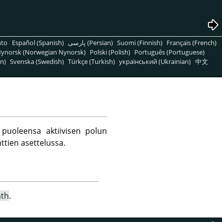
nto
Español (Spanish)
پارسی (Persian)
Suomi (Finnish)
Français (French)
ynorsk (Norwegian Nynorsk)
Polski (Polish)
Português (Portuguese)
n)
Svenska (Swedish)
Türkçe (Turkish)
український (Ukrainian)
中文
 puoleensa aktiivisen polun
ttien asettelussa.
ath
.