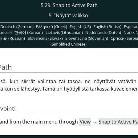
5.29. Snap to Active Path
5.
”
Näytä
”
valikko
Deutsch (German)
Ελληνικά (Greek)
English (US)
English (British)
Espera
anese)
한국어 (Korean)
Lietuvis (Lithuanian)
Nederlands (Dutch)
Norsk N
кий (Russian)
Slovenčina (Slovak)
Slovenščina (Slovenian)
Српски (Serbia
(Simplified Chinese)
Path
sä, kun siirrät valintaa tai tasoa, ne näyttävät vetävän
ä kun se lähestyy. Tämä on hyödyllistä tarkassa kuvaelemen
vointi
mand from the main menu through
View
→
Snap to Active P