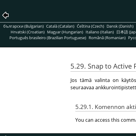
български (Bulgarian)
Català (Catalan)
Čeština (Czech)
Dansk (Danish)
Hrvatski (Croatian)
Magyar (Hungarian)
Italiano (Italian)
日本語 (Jap
Português brasileiro (Brazilian Portuguese)
Română (Romanian)
Pусс
5.29.
Snap to Active 
Jos tämä valinta on käytös
seuraavaa ankkurointipistett
5.29.1. Komennon akti
You can access this com