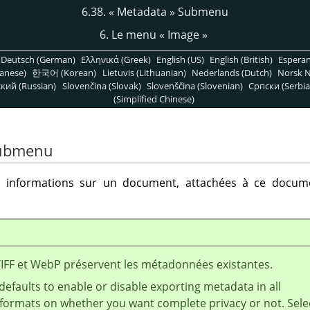
6.38.
«
Metadata
»
Submenu
6. Le menu
«
Image
»
Deutsch (German)
Ελληνικά (Greek)
English (US)
English (British)
Espera
anese)
한국어 (Korean)
Lietuvis (Lithuanian)
Nederlands (Dutch)
Norsk N
кий (Russian)
Slovenčina (Slovak)
Slovenščina (Slovenian)
Српски (Serbia
(Simplified Chinese)
ubmenu
informations sur un document, attachées à ce documen
TIFF et WebP préservent les métadonnées existantes.
defaults to enable or disable exporting metadata in all
e formats on whether you want complete privacy or not. Sele