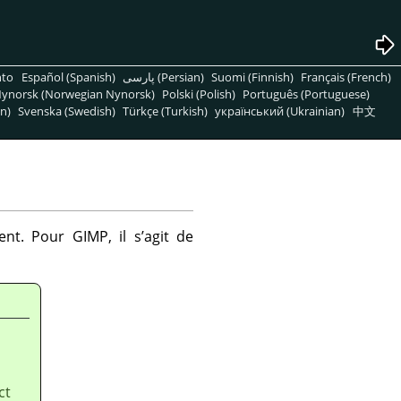
nto
Español (Spanish)
پارسی (Persian)
Suomi (Finnish)
Français (French)
ynorsk (Norwegian Nynorsk)
Polski (Polish)
Português (Portuguese)
n)
Svenska (Swedish)
Türkçe (Turkish)
український (Ukrainian)
中文
t. Pour GIMP, il s’agit de
ct