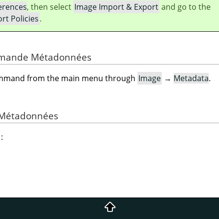
erences
, then select
Image Import & Export
and go to the
rt Policies
.
ommande Métadonnées
command from the main menu through
Image
→
Metadata
.
 Métadonnées
: