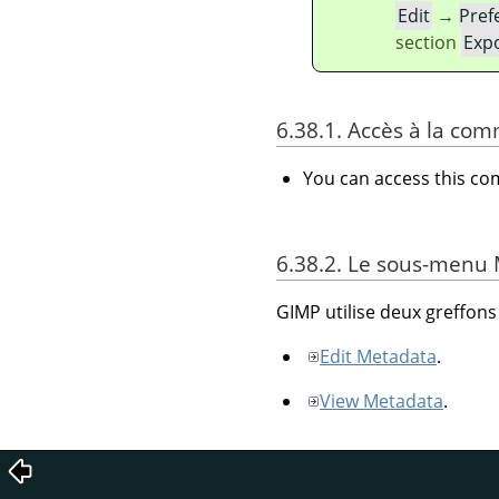
Edit
→
Pref
section
Expo
6.38.1. Accès à la c
You can access this 
6.38.2. Le sous-menu
GIMP utilise deux greffons 
Edit Metadata
.
View Metadata
.