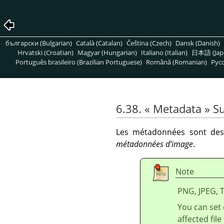
български (Bulgarian)
Català (Catalan)
Čeština (Czech)
Dansk (Danish)
Hrvatski (Croatian)
Magyar (Hungarian)
Italiano (Italian)
日本語 (Jap
Português brasileiro (Brazilian Portuguese)
Română (Romanian)
Pусс
6.38.
«
Metadata
»
S
Les métadonnées sont des 
métadonnées d’image
.
Note
PNG, JPEG, 
You can set 
affected fil