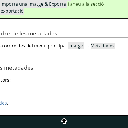
Importa una imatge & Exporta
i aneu a la secció
'exportació
.
'ordre de les metadades
a ordre des del menú principal
Imatge
→
Metadades
.
es metadades
tors:
ades
.