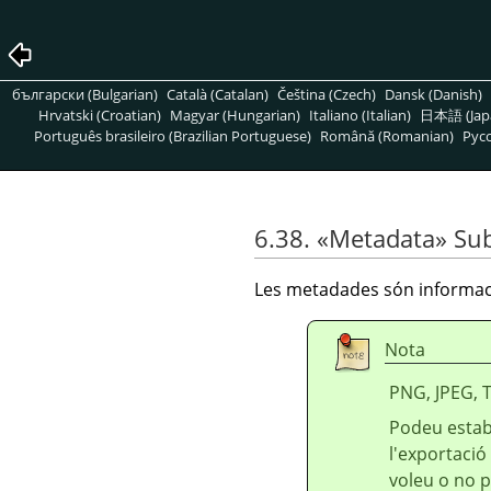
български (Bulgarian)
Català (Catalan)
Čeština (Czech)
Dansk (Danish)
Hrvatski (Croatian)
Magyar (Hungarian)
Italiano (Italian)
日本語 (Jap
Português brasileiro (Brazilian Portuguese)
Română (Romanian)
Pусс
6.38.
«
Metadata
»
Su
Les metadades són informac
Nota
PNG, JPEG, 
Podeu establ
l'exportació
voleu o no p