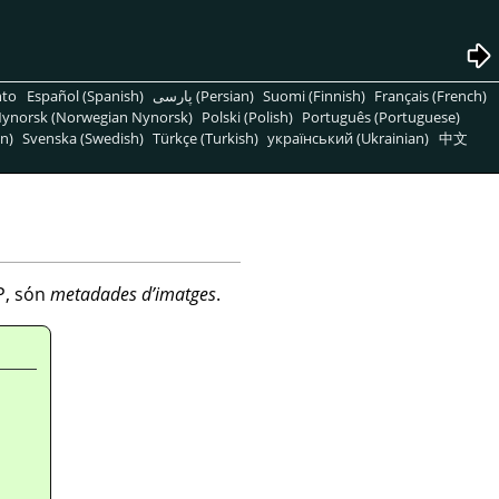
nto
Español (Spanish)
پارسی (Persian)
Suomi (Finnish)
Français (French)
ynorsk (Norwegian Nynorsk)
Polski (Polish)
Português (Portuguese)
n)
Svenska (Swedish)
Türkçe (Turkish)
український (Ukrainian)
中文
P, són
metadades d’imatges
.