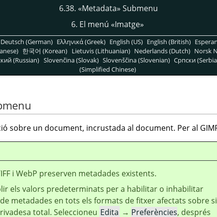
6.38.
«
Metadata
»
Submenu
6. El menú
«
Imatge
»
Deutsch (German)
Ελληνικά (Greek)
English (US)
English (British)
Espera
anese)
한국어 (Korean)
Lietuvis (Lithuanian)
Nederlands (Dutch)
Norsk N
кий (Russian)
Slovenčina (Slovak)
Slovenščina (Slovenian)
Српски (Serbia
(Simplified Chinese)
bmenu
ió sobre un document, incrustada al document. Per al GIM
TIFF i WebP preserven metadades existents.
ir els valors predeterminats per a habilitar o inhabilitar
 de metadades en tots els formats de fitxer afectats sobre si
rivadesa total. Seleccioneu
Edita
→
Preferències
, després