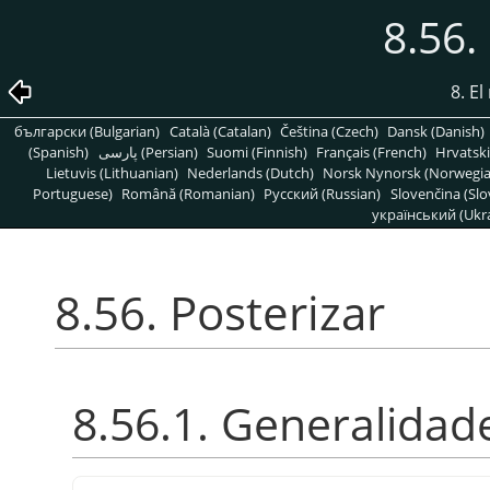
8.56.
8. E
български (Bulgarian)
Català (Catalan)
Čeština (Czech)
Dansk (Danish)
(Spanish)
پارسی (Persian)
Suomi (Finnish)
Français (French)
Hrvatski
Lietuvis (Lithuanian)
Nederlands (Dutch)
Norsk Nynorsk (Norwegi
Portuguese)
Română (Romanian)
Pусский (Russian)
Slovenčina (Slo
український (Ukra
8.56. Posterizar
8.56.1. Generalidad