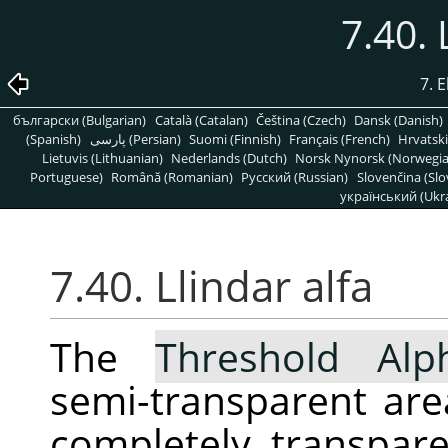
7.40. 
7. 
български (Bulgarian)
Català (Catalan)
Čeština (Czech)
Dansk (Danish)
(Spanish)
پارسی (Persian)
Suomi (Finnish)
Français (French)
Hrvatski
Lietuvis (Lithuanian)
Nederlands (Dutch)
Norsk Nynorsk (Norwegi
Portuguese)
Română (Romanian)
Pусский (Russian)
Slovenčina (Slo
український (Ukra
7.40. Llindar alfa
The
Threshold Alp
semi-transparent area
completely transpar