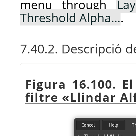
menu through
Lay
Threshold Alpha…
.
7.40.2. Descripció d
Figura 16.100. El
filtre
«
Llindar Al