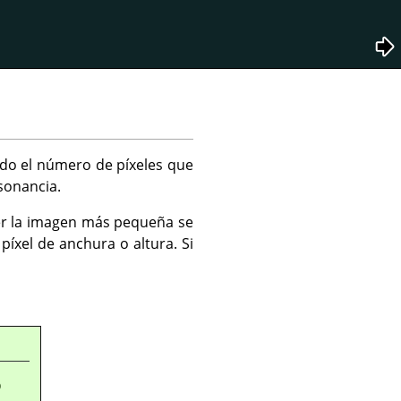
do el número de píxeles que
sonancia.
r la imagen más pequeña se
́xel de anchura o altura. Si
o