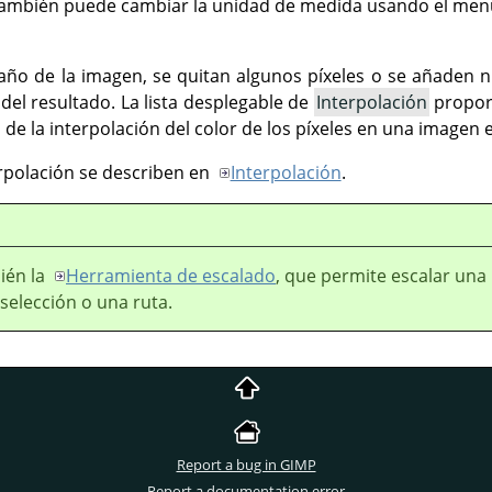
También puede cambiar la unidad de medida usando el men
año de la imagen, se quitan algunos píxeles o se añaden 
del resultado. La lista desplegable de
Interpolación
proporc
de la interpolación del color de los píxeles en una imagen 
rpolación se describen en
Interpolación
.
ién la
Herramienta de escalado
, que permite escalar una
selección o una ruta.
Report a bug in GIMP
Report a documentation error