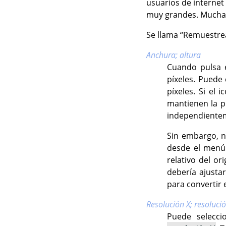
usuarios de interne
muy grandes. Muchas
Se llama
“
Remuestre
Anchura; altura
Cuando pulsa
píxeles. Puede 
píxeles. Si el 
mantienen la p
independientem
Sin embargo, n
desde el menú 
relativo del or
debería ajust
para convertir 
Resolución X; resolució
Puede selecc