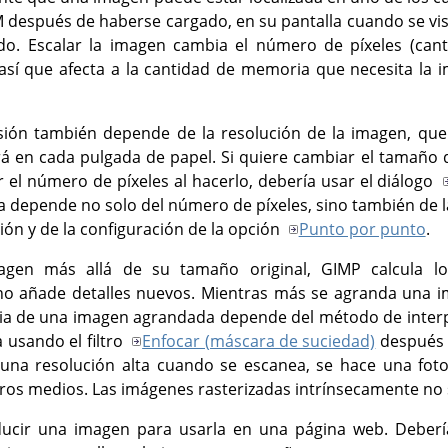
 después de haberse cargado, en su pantalla cuando se vis
o. Escalar la imagen cambia el número de píxeles (cant
así que afecta a la cantidad de memoria que necesita la
sión también depende de la resolución de la imagen, q
á en cada pulgada de papel. Si quiere cambiar el tamaño d
el número de píxeles al hacerlo, debería usar el diálogo
a depende no solo del número de píxeles, sino también de la
ón y de la configuración de la opción
Punto por punto
.
agen más allá de su tamaño original,
GIMP
calcula lo
 no añade detalles nuevos. Mientras más se agranda una 
ia de una imagen agrandada depende del método de interpol
 usando el filtro
Enfocar (máscara de suciedad)
después 
una resolución alta cuando se escanea, se hace una foto
tros medios. Las imágenes rasterizadas intrínsecamente no
educir una imagen para usarla en una página web. Deber