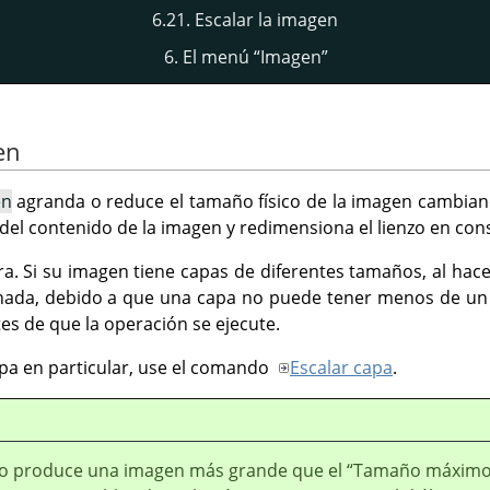
6.21. Escalar la imagen
6. El menú
“
Imagen
”
en
en
agranda o reduce el tamaño físico de la imagen cambian
del contenido de la imagen y redimensiona el lienzo en con
a. Si su imagen tiene capas de diferentes tamaños, al hace
nada, debido a que una capa no puede tener menos de un pi
tes de que la operación se ejecute.
apa en particular, use el comando
Escalar capa
.
ado produce una imagen más grande que el
“
Tamaño máxim