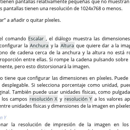
t tienen pantallas relativamente pequeñas que no muestr
 pantallas tienen una resolución de 1024x768 o menos.
ar
”
a añadir o quitar píxeles.
 el comando
Escalar
, el diálogo muestra las dimensiones
configurar la
Anchura
y la
Altura
que quiere dar a la im
icono de cadena cerca de la anchura y la altura no está ro
roporción entre ellas. Si rompe la cadena pulsando sobre e
ente, pero esto distorsionará la imagen.
o tiene que configurar las dimensiones en píxeles. Puede 
desplegable. Si selecciona porcentaje como unidad, pu
iginal. También puede usar unidades físicas, como pulgadas
ar los campos
resolución X
y
resolución Y
a los valores a
entre unidades físicas y dimensiones de la imagen en píxele
n Y
ionar la resolución de impresión de la imagen en l