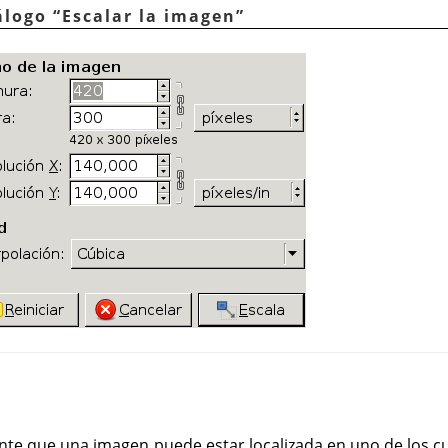
iálogo
“
Escalar la imagen
”
nte que una imagen puede estar localizada en uno de los cu