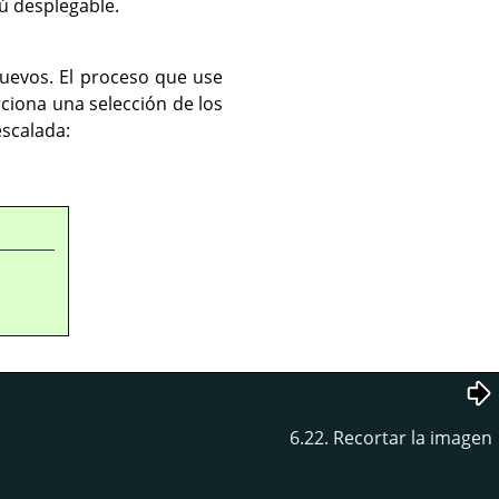
ú desplegable.
nuevos. El proceso que use
iona una selección de los
escalada:
6.22. Recortar la imagen