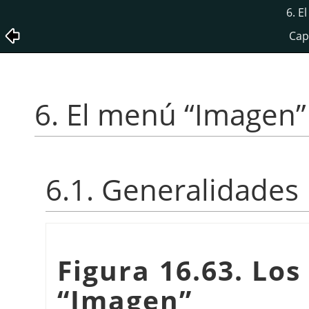
6. E
Cap
6. El menú
“
Imagen
”
6.1. Generalidades
Figura 16.63. Lo
“
Imagen
”