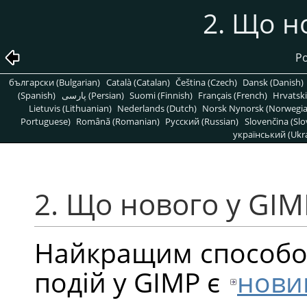
2. Що н
Ро
български (Bulgarian)
Català (Catalan)
Čeština (Czech)
Dansk (Danish)
(Spanish)
پارسی (Persian)
Suomi (Finnish)
Français (French)
Hrvatski
Lietuvis (Lithuanian)
Nederlands (Dutch)
Norsk Nynorsk (Norwegi
Portuguese)
Română (Romanian)
Pусский (Russian)
Slovenčina (Slo
український (Ukra
2. Що нового у GIM
Найкращим способом
подій у
GIMP
є
нови