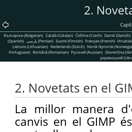
2. Novet
Capít
български (Bulgarian)
Català (Catalan)
Čeština (Czech)
Dansk (Danish)
(Spanish)
پارسی (Persian)
Suomi (Finnish)
Français (French)
Hrvatski
Lietuvis (Lithuanian)
Nederlands (Dutch)
Norsk Nynorsk (Norwegi
Portuguese)
Română (Romanian)
Pусский (Russian)
Slovenčina (Slo
український (Ukra
2. Novetats en el G
La millor manera d'
canvis en el
GIMP
és