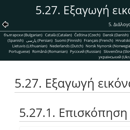
5.27. Εξαγωγή ει
5. Διάλογ
български (Bulgarian)
Català (Catalan)
Čeština (Czech)
Dansk (Danish)
(Spanish)
پارسی (Persian)
Suomi (Finnish)
Français (French)
Hrvatski
Lietuvis (Lithuanian)
Nederlands (Dutch)
Norsk Nynorsk (Norwegi
Portuguese)
Română (Romanian)
Pусский (Russian)
Slovenčina (Slo
український (Ukra
5.27. Εξαγωγή εικό
5.27.1. Επισκόπηση