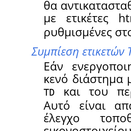
θα αντικαταστα
με ετικέτες 
ρυθμισμένες στ
Συμπίεση ετικετών 
Εάν ενεργοποι
κενό διάστημα 
και του περ
TD
Αυτό είναι απ
έλεγχο τοπο
εικονοστοιχείου