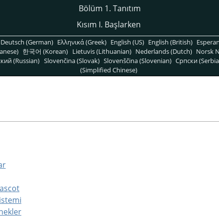
Bölüm 1. Tanıtım
Kısım I. Başlarken
Deutsch (German)
Ελληνικά (Greek)
English (US)
English (British)
Espera
anese)
한국어 (Korean)
Lietuvis (Lithuanian)
Nederlands (Dutch)
Norsk N
кий (Russian)
Slovenčina (Slovak)
Slovenščina (Slovenian)
Српски (Serbia
(Simplified Chinese)
ar
mascot
istemi
enekler