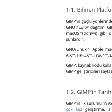
1.1. Bilinen Platf
GIMP
ʼin güçlü yönlerind
GNU
/
Linux
dağıtımı
GI
macOS
™(
Darwin
) gibi d
şunlardır:
GNU
/Linux
™,
Apple ma
AIX
™,
HP-UX
™,
Tru64
™,
D
GIMP
, kaynak kodu kullan
GIMP
geliştiricileri sayf
1.2. GIMPʼin Tarih
GIMP
ʼin ilk sürümü 1995
çok kişi
geliştirme, s