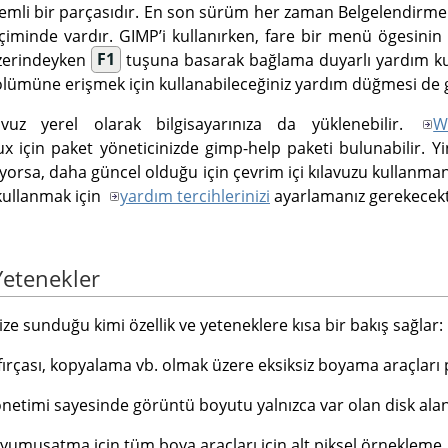
emli bir parçasıdır. En son sürüm her zaman Belgelendirme
iminde vardır.
GIMP
ʼi kullanırken, fare bir menü ögesin
zerindeyken
F1
tuşuna basarak bağlama duyarlı yardım kull
 bölümüne erişmek için kullanabileceğiniz yardım düğmesi de 
vuz yerel olarak bilgisayarınıza da yüklenebilir.
W
x için paket yöneticinizde gimp-help paketi bulunabilir. Yi
riyorsa, daha güncel olduğu için çevrim içi kılavuzu kullanmanı
kullanmak için
yardım tercihlerinizi
ayarlamanız gerekecekt
 Yetenekler
size sunduğu kimi özellik ve yeteneklere kısa bir bakış sağlar:
 fırçası, kopyalama vb. olmak üzere eksiksiz boyama araçları 
netimi sayesinde görüntü boyutu yalnızca var olan disk alanı i
r yumuşatma için tüm boya araçları için alt piksel örnekleme.