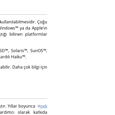
kullanılabilmesidir. Çoğu
Windows
™ ya da Appleʼın
ıştığı bilinen platformlar
BSD
™,
Solaris
™,
SunOS
™,
 ardılı
Haiku
™.
abilir. Daha çok bilgi için
tır. Yıllar boyunca
pek
ardımcı olarak katkıda