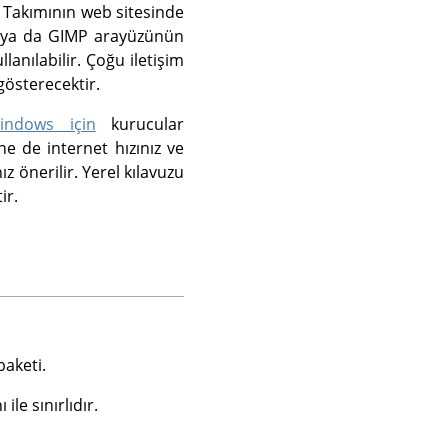
 Takımının web sitesinde
in ya da GIMP arayüzünün
anılabilir. Çoğu iletişim
gösterecektir.
indows için
kurucular
ne de internet hızınız ve
z önerilir. Yerel kılavuzu
ir.
paketi.
le sınırlıdır.