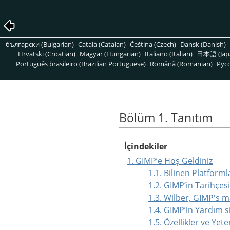
български (Bulgarian)
Català (Catalan)
Čeština (Czech)
Dansk (Danish)
Hrvatski (Croatian)
Magyar (Hungarian)
Italiano (Italian)
日本語 (Jap
Português brasileiro (Brazilian Portuguese)
Română (Romanian)
Pусс
Bölüm 1. Tanıtım
İçindekiler
1. GIMPʼe Hoş Geldiniz
1.1. Bilinen Platforml
1.2. GIMPʼin Tarihçesi
1.3. Wilber, GIMP's 
1.4. GIMPʼin Yardım s
1.5. Özellikler ve Yet