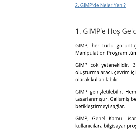
2. GIMPʼde Neler Yeni?
1. GIMPʼe Hoş Geld
GIMP
, her türlü görüntü
Manipulation Program tümc
GIMP
çok yeteneklidir. B
oluşturma aracı, çevrim iç
olarak kullanılabilir.
GIMP
genişletilebilir. He
tasarlanmıştır. Gelişmiş b
betikleştirmeyi sağlar.
GIMP
, Genel Kamu Lis
kullanıcılara bilgisayar p