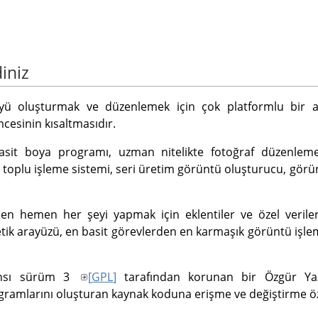
iniz
yü oluşturmak ve düzenlemek için çok platformlu bir a
esinin kısaltmasıdır.
asit boya programı, uzman nitelikte fotoğraf düzenlem
i toplu işleme sistemi, seri üretim görüntü oluşturucu, gör
men hemen her şeyi yapmak için eklentiler ve özel veriler
etik arayüzü, en basit görevlerden en karmaşık görüntü işle
ansı sürüm 3
[
GPL
]
tarafından korunan bir Özgür Yaz
rogramlarını oluşturan kaynak koduna erişme ve değiştirme ö