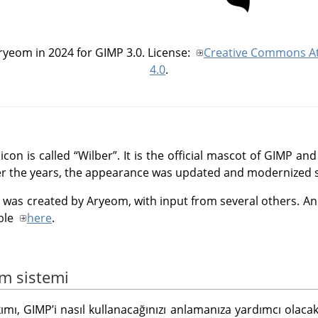
Aryeom in 2024 for
GIMP
3.0. License:
Creative Commons At
4.0
.
 icon is called
“
Wilber
”
. It is the official mascot of GIMP 
r the years, the appearance was updated and modernized s
was created by Aryeom, with input from several others. An o
able
here
.
ım sistemi
ımı,
GIMP
ʼi nasıl kullanacağınızı anlamanıza yardımcı olacak 