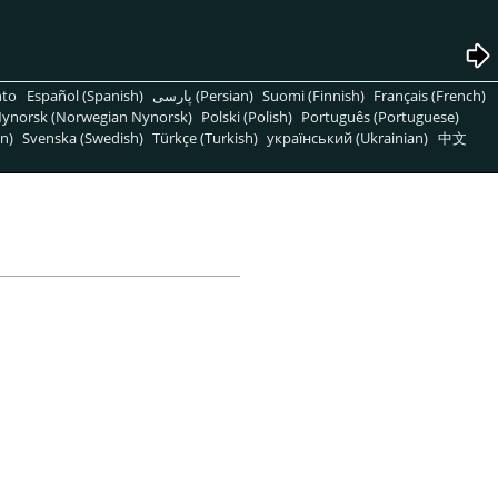
nto
Español (Spanish)
پارسی (Persian)
Suomi (Finnish)
Français (French)
ynorsk (Norwegian Nynorsk)
Polski (Polish)
Português (Portuguese)
n)
Svenska (Swedish)
Türkçe (Turkish)
український (Ukrainian)
中文