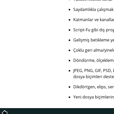
Saydamlıkla çalışmak 
Katmanlar ve kanalla
Script-Fu gibi dış pr
Gelişmiş betikleme ye
Çoklu geri alma/yinelem
Döndürme, ölçekleme
JPEG, PNG, GIF, PSD, 
dosya biçimleri deste
Dikdörtgen, elips, se
Yeni dosya biçimlerin