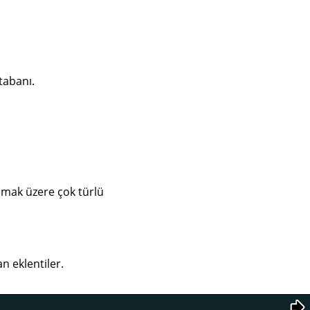
tabanı.
lmak üzere çok türlü
n eklentiler.