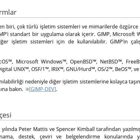
ormlar
en biri, çok türlü işletim sistemleri ve mimarilerde özgürce 
MP
ʼi standart bir uygulama olarak içerir.
GIMP
,
Microsoft 
iğer işletim sistemleri için de kullanılabilir.
GIMP
ʼin çal
cOS
™,
Microsoft Windows
™,
OpenBSD
™,
NetBSD
™,
Free
igital UNIX
™,
OSF/1
™,
IRIX
™,
GNU
/Hurd
™,
OS/2
™,
BeOS
™, ve
ılabilirliği nedeniyle diğer işletim sistemlerine kolayca taşın
asına bakın.
[
GIMP-DEV
]
.
çesi
 yılında Peter Mattis ve Spencer Kimball tarafından yazılmış
ınama, destek, çeviri ve belgelendirme konularında y