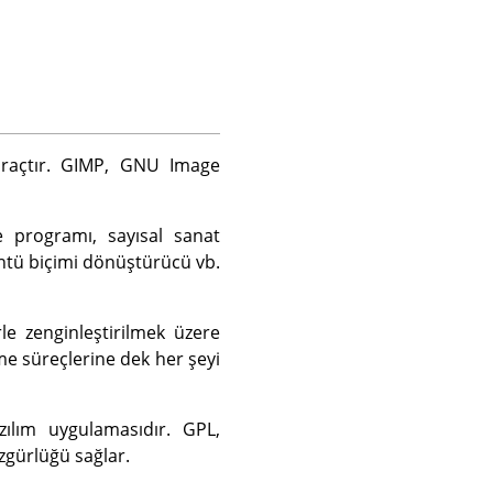
raçtır.
GIMP
,
GNU
Image
e programı, sayısal sanat
üntü biçimi dönüştürücü vb.
le zenginleştirilmek üzere
me süreçlerine dek her şeyi
ılım uygulamasıdır.
GPL
,
zgürlüğü sağlar.