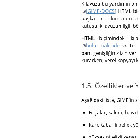
Kılavuzu bu yardımın ön
[
GIMP-DOCS
]
HTML biç
başka bir bölümünün ü
kutusu, kılavuzun ilgili
HTML biçimindeki kıla
bulunmaktadır
ve Linu
bant genişliğiniz izin ve
kurarken, yerel kopyayı 
1.5. Özellikler ve
Aşağıdaki liste,
GIMP
ʼin 
Fırçalar, kalem, hava
Karo tabanlı bellek yö
Yüksek nitelikli kena