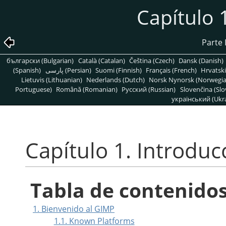
Capítulo 
Parte 
български (Bulgarian)
Català (Catalan)
Čeština (Czech)
Dansk (Danish)
(Spanish)
پارسی (Persian)
Suomi (Finnish)
Français (French)
Hrvatski
Lietuvis (Lithuanian)
Nederlands (Dutch)
Norsk Nynorsk (Norwegi
Portuguese)
Română (Romanian)
Pусский (Russian)
Slovenčina (Slo
український (Ukra
Capítulo 1. Introduc
Tabla de contenido
1. Bienvenido al GIMP
1.1. Known Platforms