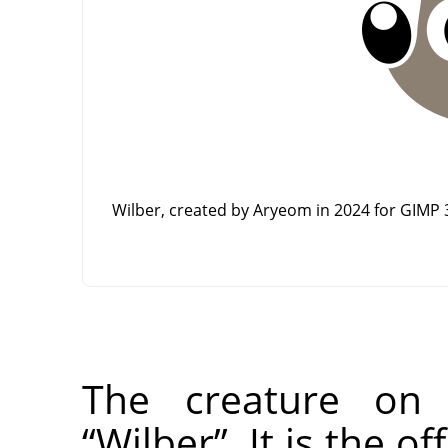
Wilber, created by Aryeom in 2024 for
GIMP
3
The creature o
“
Wilber
”
. It is the 