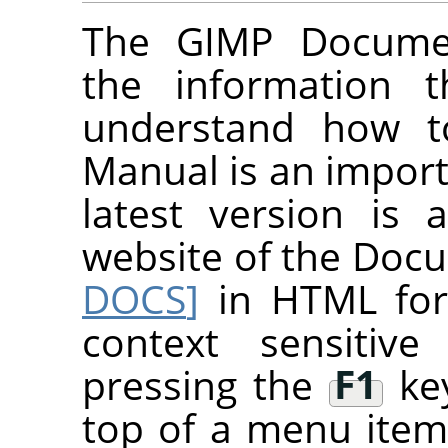
The
GIMP
Documen
the information t
understand how 
Manual is an importa
latest version is 
website of the Do
DOCS
]
in HTML fo
context sensitive
pressing the
F1
key
top of a menu item