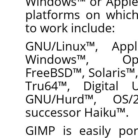
Windows
™ or Appl
platforms on whic
to work include:
GNU
/Linux
™,
App
Windows
™,
Op
FreeBSD
™,
Solaris
™
Tru64
™,
Digital 
GNU
/Hurd
™,
OS/
successor
Haiku
™.
GIMP
is easily por