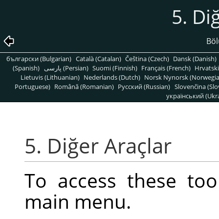
5. Di
Böl
български (Bulgarian)
Català (Catalan)
Čeština (Czech)
Dansk (Danish)
(Spanish)
پارسی (Persian)
Suomi (Finnish)
Français (French)
Hrvatski
Lietuvis (Lithuanian)
Nederlands (Dutch)
Norsk Nynorsk (Norwegi
Portuguese)
Română (Romanian)
Pусский (Russian)
Slovenčina (Slo
український (Ukra
5. Diğer Araçlar
To access these too
main menu.