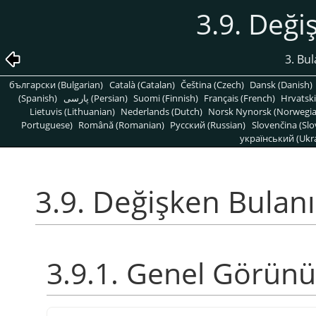
3.9. Deği
3. Bul
български (Bulgarian)
Català (Catalan)
Čeština (Czech)
Dansk (Danish)
(Spanish)
پارسی (Persian)
Suomi (Finnish)
Français (French)
Hrvatski
Lietuvis (Lithuanian)
Nederlands (Dutch)
Norsk Nynorsk (Norwegi
Portuguese)
Română (Romanian)
Pусский (Russian)
Slovenčina (Slo
український (Ukra
3.9. Değişken Bulanı
3.9.1. Genel Görün