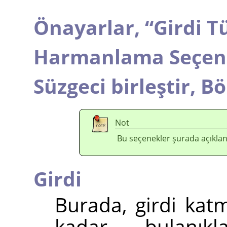
Önayarlar,
“
Girdi T
Harmanlama Seçene
Süzgeci birleştir,
Bö
Not
Bu seçenekler şurada açıklan
Girdi
Burada, girdi katm
kadar bulanıklaş