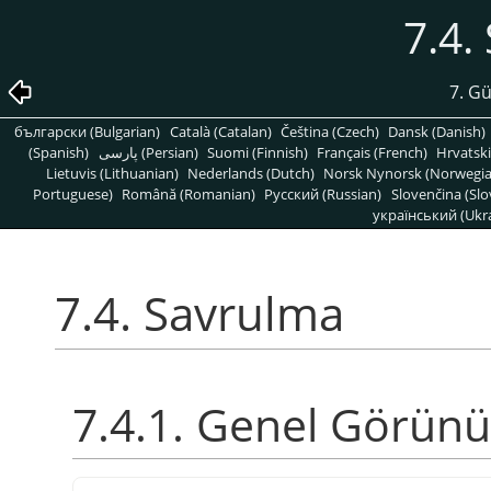
7.4.
7. Gü
български (Bulgarian)
Català (Catalan)
Čeština (Czech)
Dansk (Danish)
(Spanish)
پارسی (Persian)
Suomi (Finnish)
Français (French)
Hrvatski
Lietuvis (Lithuanian)
Nederlands (Dutch)
Norsk Nynorsk (Norwegi
Portuguese)
Română (Romanian)
Pусский (Russian)
Slovenčina (Slo
український (Ukra
7.4. Savrulma
7.4.1. Genel Görün