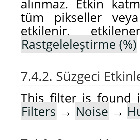
alınmaz. Etkin kat
tüm pikseller veya
etkilenir, etkilen
Rastgeleleştirme (%)
7.4.2. Süzgeci Etkin
This filter is foun
Filters
→
Noise
→
H