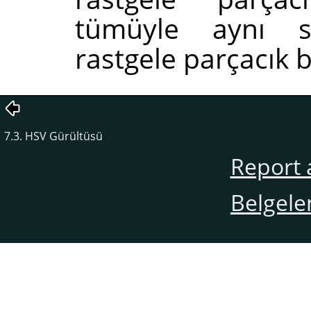
tümüyle aynı so
rastgele parçacık b
7.3. HSV Gürültüsü
Report 
Belgele