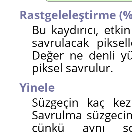
Rastgeleleştirme (%
Bu kaydırıcı, etk
savrulacak piksell
Değer ne denli yü
piksel savrulur.
Yinele
Süzgeçin kaç kez 
Savrulma süzgecind
çünkü aynı so