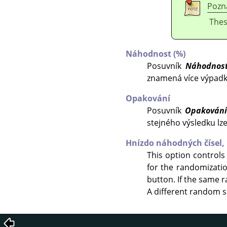
Pozn
Thes
Náhodnost (%)
Posuvník
Náhodnos
znamená více výpadk
Opakování
Posuvník
Opakován
stejného výsledku lz
Hnízdo náhodných čísel,
This option controls
for the randomizati
button. If the same r
A different random s