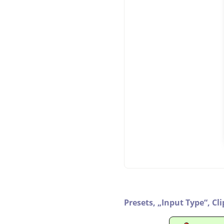
Presets,
„
Input Type
“
,
Cl