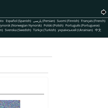
nto
Español (Spanish)
پارسی (Persian)
Suomi (Finnish)
Français (French)
ynorsk (Norwegian Nynorsk)
Polski (Polish)
Português (Portuguese)
n)
Svenska (Swedish)
Türkçe (Turkish)
український (Ukrainian)
中文