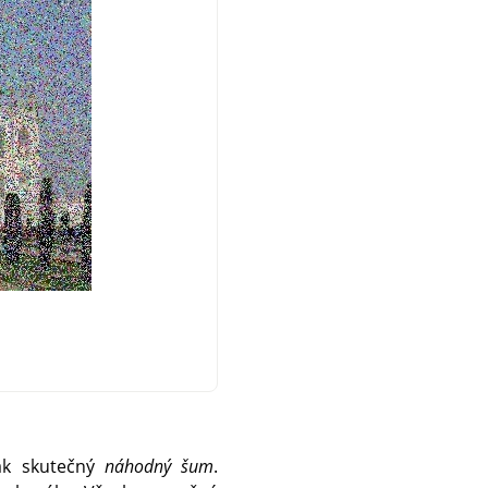
tak skutečný
náhodný šum
.