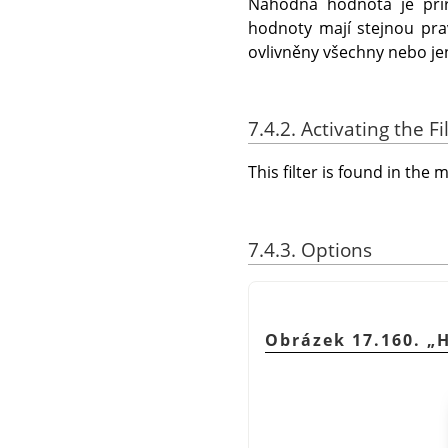
Náhodná hodnota je při
hodnoty mají stejnou prav
ovlivněny všechny nebo jen 
7.4.2. Activating the Fi
This filter is found in th
7.4.3. Options
Obrázek 17.160.
„
H