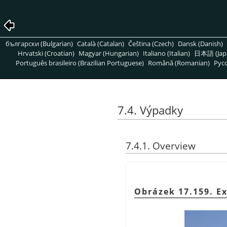
български (Bulgarian)
Català (Catalan)
Čeština (Czech)
Dansk (Danish)
Hrvatski (Croatian)
Magyar (Hungarian)
Italiano (Italian)
日本語 (Jap
Português brasileiro (Brazilian Portuguese)
Română (Romanian)
Pусс
7.4. Výpadky
7.4.1. Overview
Obrázek 17.159. E