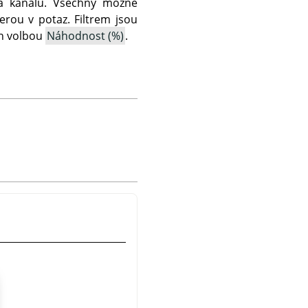
a kanálu. Všechny možné
rou v potaz. Filtrem jsou
čen volbou
Náhodnost (%)
.