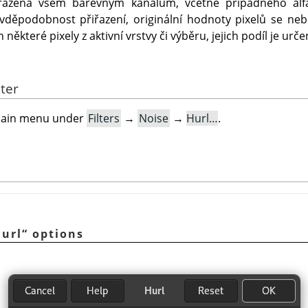
řazena všem barevným kanálům, včetně případného alf
děpodobnost přiřazení, originální hodnoty pixelů se nebe
některé pixely z aktivní vrstvy či výběru, jejich podíl je ur
lter
e main menu under
Filters
→
Noise
→
Hurl…
.
url
“
options