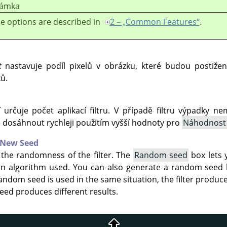
ámka
e options are described in
2 – „Common Features“
.
t
nastavuje podíl pixelů v obrázku, které budou postiže
ů.
í
určuje počet aplikací filtru. V případě filtru výpadky 
e dosáhnout rychleji použitím vyšší hodnoty pro
Náhodnost 
New Seed
 the randomness of the filter. The
Random seed
box lets 
on algorithm used. You can also generate a random seed
andom seed is used in the same situation, the filter produce
eed produces different results.