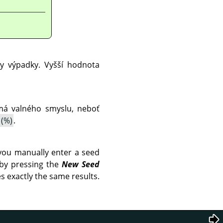
ny výpadky. Vyšší hodnota
nemá valného smyslu, neboť
(%)
.
you manually enter a seed
 by pressing the
New Seed
s exactly the same results.