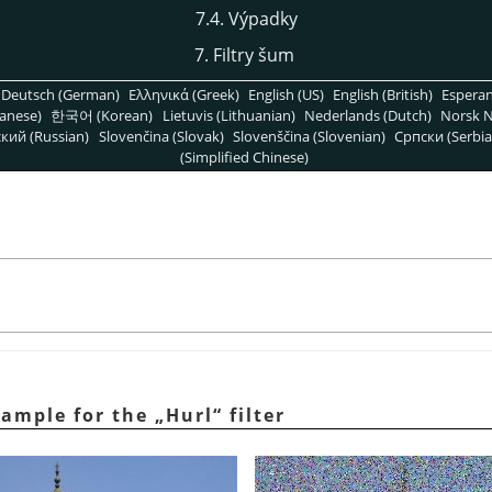
7.4. Výpadky
7. Filtry šum
Deutsch (German)
Ελληνικά (Greek)
English (US)
English (British)
Espera
anese)
한국어 (Korean)
Lietuvis (Lithuanian)
Nederlands (Dutch)
Norsk N
кий (Russian)
Slovenčina (Slovak)
Slovenščina (Slovenian)
Српски (Serbia
(Simplified Chinese)
xample for the
„
Hurl
“
filter