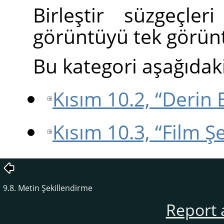
Birleştir süzgeçl
görüntüyü tek görüntü
Bu kategori aşağıdaki
Kısım 10.2, “Derin 
Kısım 10.3, “Film Şe
9.8. Metin Şekillendirme
Report 