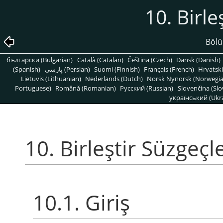
10. Birle
Bölü
български (Bulgarian)
Català (Catalan)
Čeština (Czech)
Dansk (Danish)
(Spanish)
پارسی (Persian)
Suomi (Finnish)
Français (French)
Hrvatski
Lietuvis (Lithuanian)
Nederlands (Dutch)
Norsk Nynorsk (Norwegi
Portuguese)
Română (Romanian)
Pусский (Russian)
Slovenčina (Slo
український (Ukra
10. Birleştir Süzgeçle
10.1. Giriş