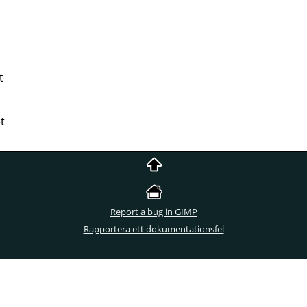
t
t
Report a bug in GIMP
Rapportera ett dokumentationsfel