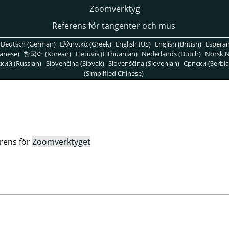
Zoomverktyg
Referens för tangenter och mus
Deutsch (German)
Ελληνικά (Greek)
English (US)
English (British)
Espera
anese)
한국어 (Korean)
Lietuvis (Lithuanian)
Nederlands (Dutch)
Norsk N
кий (Russian)
Slovenčina (Slovak)
Slovenščina (Slovenian)
Српски (Serbia
(Simplified Chinese)
rens för
Zoomverktyget