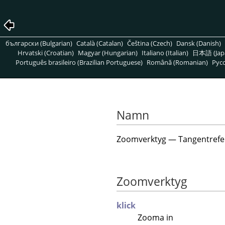
български (Bulgarian)
Català (Catalan)
Čeština (Czech)
Dansk (Danish)
Hrvatski (Croatian)
Magyar (Hungarian)
Italiano (Italian)
日本語 (Jap
Português brasileiro (Brazilian Portuguese)
Română (Romanian)
Pусс
Namn
Zoomverktyg — Tangentrefe
Zoomverktyg
klick
Zooma in