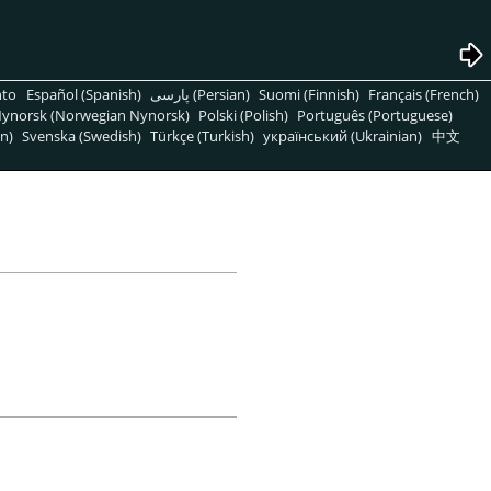
nto
Español (Spanish)
پارسی (Persian)
Suomi (Finnish)
Français (French)
ynorsk (Norwegian Nynorsk)
Polski (Polish)
Português (Portuguese)
n)
Svenska (Swedish)
Türkçe (Turkish)
український (Ukrainian)
中文