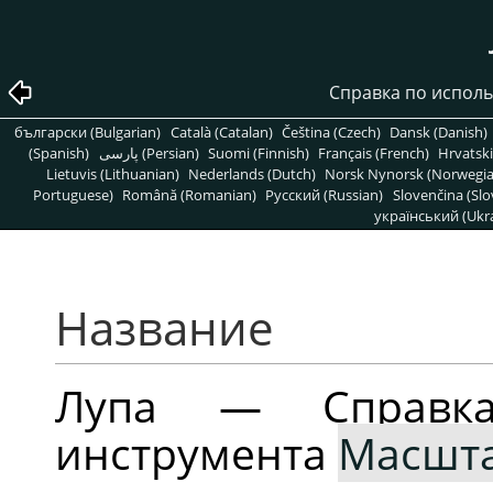
Справка по испол
български (Bulgarian)
Català (Catalan)
Čeština (Czech)
Dansk (Danish)
(Spanish)
پارسی (Persian)
Suomi (Finnish)
Français (French)
Hrvatski
Lietuvis (Lithuanian)
Nederlands (Dutch)
Norsk Nynorsk (Norwegi
Portuguese)
Română (Romanian)
Pусский (Russian)
Slovenčina (Slo
український (Ukra
Название
Лупа — Справк
инструмента
Масшт