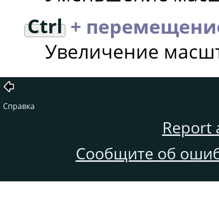
Ctrl
+ перемещен
Увеличение масшт
Справка
Report 
Сообщите об ошиб