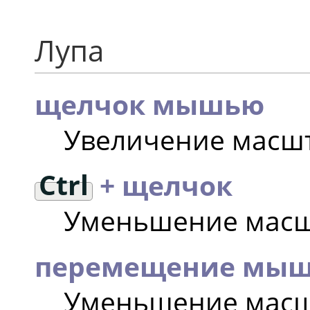
Лупа
щелчок мышью
Увеличение масш
Ctrl
+ щелчок
Уменьшение мас
перемещение мы
Уменьшение масшт