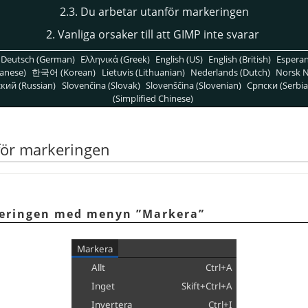
2.3. Du arbetar utanför markeringen
2. Vanliga orsaker till att GIMP inte svarar
Deutsch (German)
Ελληνικά (Greek)
English (US)
English (British)
Espera
anese)
한국어 (Korean)
Lietuvis (Lithuanian)
Nederlands (Dutch)
Norsk N
кий (Russian)
Slovenčina (Slovak)
Slovenščina (Slovenian)
Српски (Serbia
(Simplified Chinese)
för markeringen
rkeringen med menyn ”Markera”