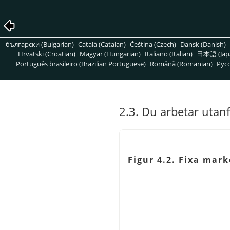
български (Bulgarian)
Català (Catalan)
Čeština (Czech)
Dansk (Danish)
Hrvatski (Croatian)
Magyar (Hungarian)
Italiano (Italian)
日本語 (Jap
Português brasileiro (Brazilian Portuguese)
Română (Romanian)
Pусс
2.3. Du arbetar utan
Figur 4.2. Fixa ma