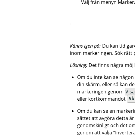
Välj från menyn Marke
Känns igen på:
Du kan tidigar
inom markeringen. Sök rätt p
Lösning:
Det finns några möjl
Om du inte kan se någon m
din skärm, eller så kan de
markeringen genom
Visa
eller kortkommandot
Sk
Om du kan se en markering
sättet att avgöra detta ä
genomskinligt och det o
genom att välja
”
Inverter