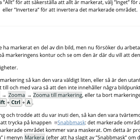
ra
”
Allt
”
för att säkerställa att allt är markerat, välj
”
Inget
”
för 
eller
”
Invertera
”
för att invertera det markerade området.
e ha markerat en del av din bild, men nu försöker du arbet
å markeringens kontur och se om den är där du vill att den
igheter.
arkering så kan den vara väldigt liten, eller så är den uta
t till och med vara så att den inte innehåller några bildpunkt
→
Zooma
→
Zooma till markering
, eller ta bort markeri
ift
+
Ctrl
+
A
.
 och trodde att du var inuti den, så kan den vara tvärtemot
r att trycka på knappen
Snabbmask
: det markerade områ
markerade området kommer vara maskerat. Om detta är pro
a
”
i menyn
Markera
(efter att ha slagit av
”
Snabbmask
”
om du