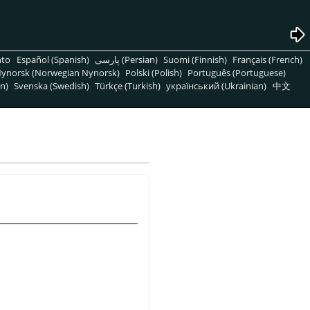
nto
Español (Spanish)
پارسی (Persian)
Suomi (Finnish)
Français (French)
ynorsk (Norwegian Nynorsk)
Polski (Polish)
Português (Portuguese)
n)
Svenska (Swedish)
Türkçe (Turkish)
український (Ukrainian)
中文