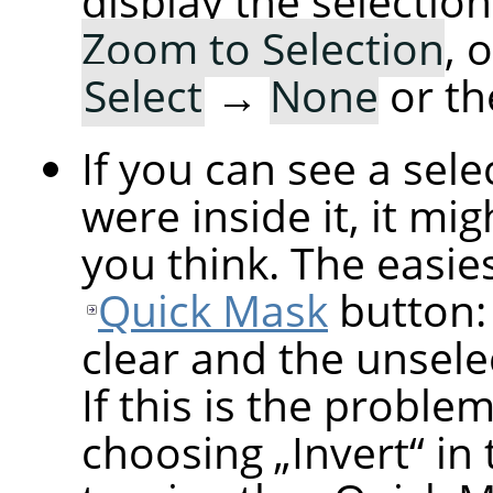
display the selection
Zoom to Selection
, 
Select
→
None
or th
If you can see a sel
were inside it, it mi
you think. The easiest
Quick Mask
button: 
clear and the unsele
If this is the proble
choosing
„
Invert
“
in 