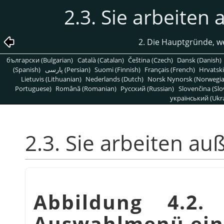
2.3. Sie arbeiten
2. Die Hauptgründe, w
български (Bulgarian)
Català (Catalan)
Čeština (Czech)
Dansk (Danish)
(Spanish)
پارسی (Persian)
Suomi (Finnish)
Français (French)
Hrvatski
Lietuvis (Lithuanian)
Nederlands (Dutch)
Norsk Nynorsk (Norwegi
Portuguese)
Română (Romanian)
Pусский (Russian)
Slovenčina (Slo
український (Ukra
2.3. Sie arbeiten a
Abbildung 4.2
Auswahlmenü ein