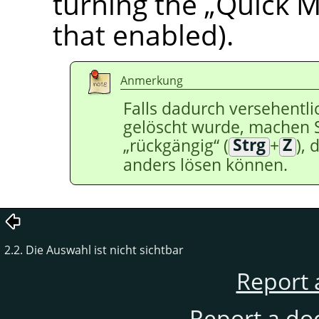
turning the
„
Quick 
that enabled).
Anmerkung
Falls dadurch versehentli
gelöscht wurde, machen 
„
rückgängig
“
(
Strg
+
Z
),
anders lösen können.
2.2. Die Auswahl ist nicht sichtbar
Report 
Report a do