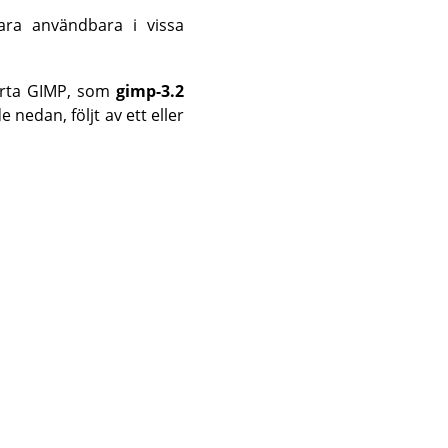
ra användbara i vissa
arta
GIMP
, som
gimp-3.2
 nedan, följt av ett eller