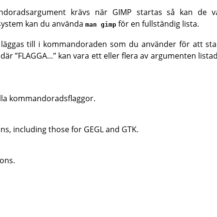
doradsargument krävs när
GIMP
startas så kan de va
x-system kan du använda
för en fullständig lista.
man gimp
äggas till i kommandoraden som du använder för att st
 där
”
FLAGGA…
”
kan vara ett eller flera av argumenten listade
 alla kommandoradsflaggor.
ons, including those for
GEGL
and
GTK
.
ons.