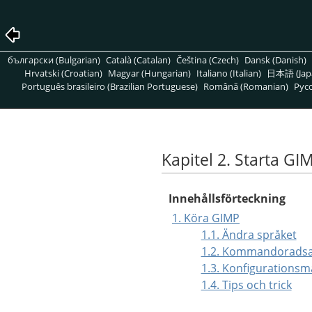
български (Bulgarian)
Català (Catalan)
Čeština (Czech)
Dansk (Danish)
Hrvatski (Croatian)
Magyar (Hungarian)
Italiano (Italian)
日本語 (Jap
Português brasileiro (Brazilian Portuguese)
Română (Romanian)
Pусс
Kapitel 2. Starta GI
Innehållsförteckning
1. Köra GIMP
1.1. Ändra språket
1.2. Kommandorads
1.3. Konfigurations
1.4. Tips och trick