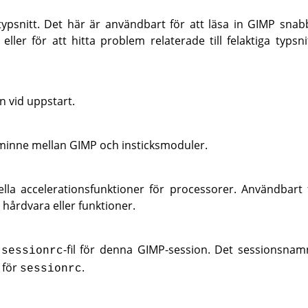
typsnitt. Det här är användbart för att läsa in
GIMP
snabb
 eller för att hitta problem relaterade till felaktiga typs
en vid uppstart.
 minne mellan
GIMP
och insticksmoduler.
lla accelerationsfunktioner för processorer. Användbart fö
d hårdvara eller funktioner.
n
-fil för denna
GIMP
-session. Det sessionsnamn 
sessionrc
 för
.
sessionrc