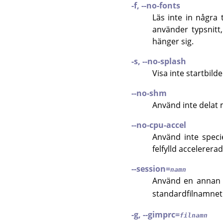
-f, --no-fonts
Läs inte in några 
använder typsnitt,
hänger sig.
-s, --no-splash
Visa inte startbild
--no-shm
Använd inte delat
--no-cpu-accel
Använd inte specie
felfylld accelerera
--session=
namn
Använd en anna
standardfilnamnet
-g, --gimprc=
filnamn