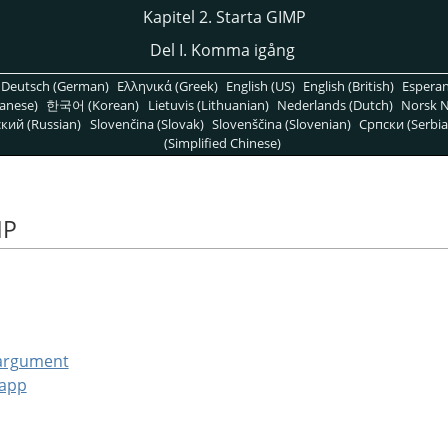
Kapitel 2. Starta GIMP
Del I. Komma igång
Deutsch (German)
Ελληνικά (Greek)
English (US)
English (British)
Espera
anese)
한국어 (Korean)
Lietuvis (Lithuanian)
Nederlands (Dutch)
Norsk N
кий (Russian)
Slovenčina (Slovak)
Slovenščina (Slovenian)
Српски (Serbia
(Simplified Chinese)
MP
argument
mapp