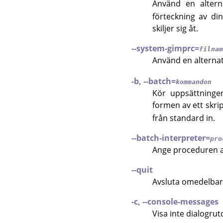
Använd en alter
förteckning av din
skiljer sig åt.
--system-gimprc=
filnam
Använd en alternat
-b, --batch=
kommandon
Kör uppsättninge
formen av ett skri
från standard in.
--batch-interpreter=
pro
Ange proceduren a
--quit
Avsluta omedelbart
-c, --console-messages
Visa inte dialogrut