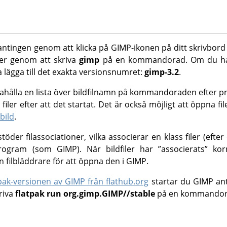
ntingen genom att klicka på
GIMP
-ikonen på ditt skrivbord
ler genom att skriva
gimp
på en kommandorad. Om du har
 lägga till det exakta versionsnumret:
gimp-3.2
.
andahålla en lista över bildfilnamn på kommandoraden efter
ler efter att det startat. Det är också möjligt att öppna fil
bild
.
öder filassociationer, vilka associerar en klass filer (efter
program (som
GIMP
). När bildfiler har
”
associerats
”
korr
in filbläddrare för att öppna den i
GIMP
.
pak-versionen av
GIMP
från flathub.org
startar du
GIMP
ant
kriva
flatpak run org.gimp.GIMP//stable
på en kommandor