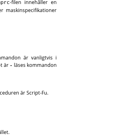
-filen innehåller en
mprc
er maskinspecifikationer
mandon är vanligtvis i
ot är
läses kommandon
-
eduren är Script-Fu.
llet.