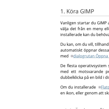
1. Köra GIMP
Vanligen startar du
GIMP
a
välja det från en meny el
installerade kan du behöva
Du kan, om du vill, tillh
automatiskt öppnar dessa fi
med
dialogrutan Öppna 
De flesta operativsystem st
med ett motsvarande 
dubbelklicka på en bild i d
Om du installerade
Flat
en ikon, eller genom att s