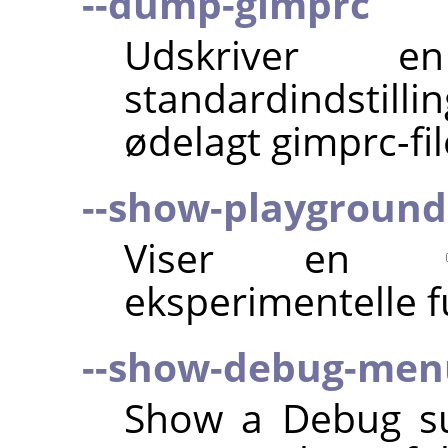
--dump-gimprc
Udskriver e
standardindstilli
ødelagt gimprc-fil
--show-playground
Viser en
eksperimentelle f
--show-debug-men
Show a Debug su