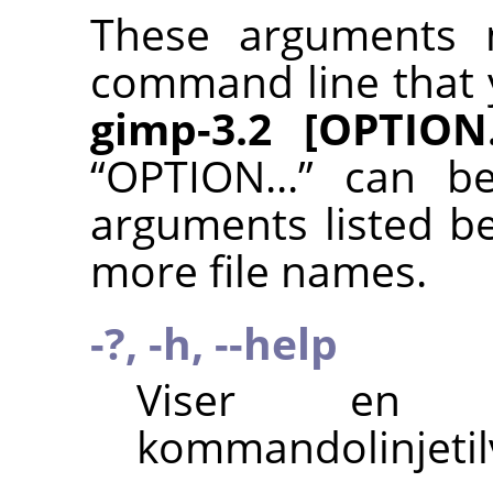
These arguments 
command line that 
gimp-3.2 [OPTION..
“
OPTION...
”
can be
arguments listed b
more file names.
-?, -h, --help
Viser en l
kommandolinjetil