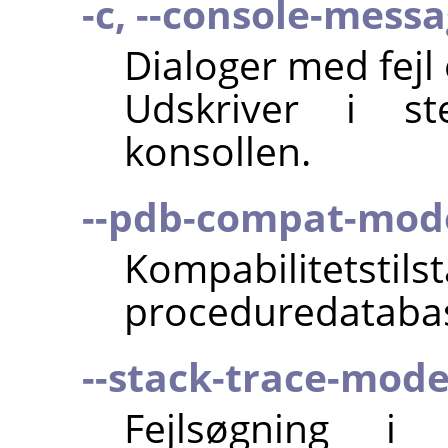
-c, --console-mess
Dialoger med fejl 
Udskriver i st
konsollen.
--pdb-compat-mod
Kompabilit
proceduredatabas
--stack-trace-mod
Fejlsøgning i