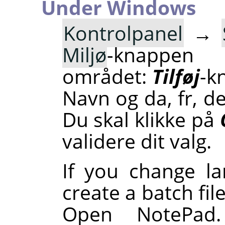
Under Windows
Kontrolpanel
→
Miljø
-knapp
området:
Tilføj
-k
Navn og da, fr, d
Du skal klikke på
validere dit valg.
If you change l
create a batch fil
Open NotePad.