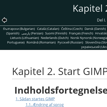
Kapitel 
Del I
български (Bulgarian)
Català (Catalan)
Čeština (Czech)
Dansk (Danish)
(Spanish)
پارسی (Persian)
Suomi (Finnish)
Français (French)
Hrvatski
Lietuvis (Lithuanian)
Nederlands (Dutch)
Norsk Nynorsk (Norwegi
Portuguese)
Română (Romanian)
Pусский (Russian)
Slovenčina (Slo
український (Ukra
Kapitel 2. Start GIM
Indholdsfortegnels
1. Sådan startes GIMP
1.1. Ændring af sprog