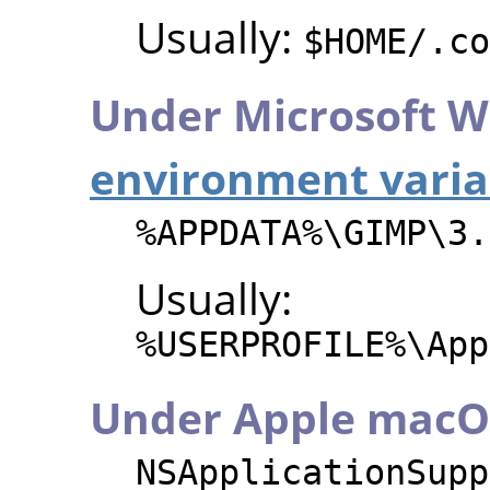
Usually:
$HOME/.co
Under Microsoft W
environment varia
%APPDATA%\GIMP\3.
Usually:
%USERPROFILE%\App
Under Apple macO
NSApplicationSupp