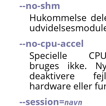
--no-shm
Hukommelse del
udvidelsesmodule
--no-cpu-accel
Specielle CPU-a
bruges ikke. Ny
deaktivere fej
hardware eller fu
--session=
navn