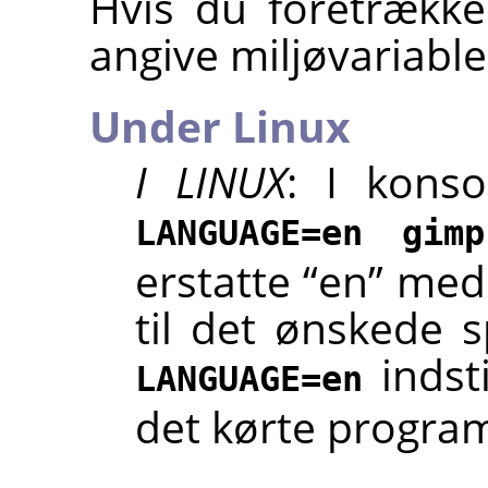
Hvis du foretrække
angive miljøvariable
Under Linux
I LINUX
: I konso
LANGUAGE=en gimp
erstatte “en” med 
til det ønskede 
indsti
LANGUAGE=en
det kørte progr