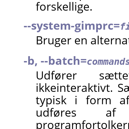
forskellige.
--system-gimprc=
f
Bruger en alterna
-b, --batch=
command
Udfører sæt
ikkeinteraktivt.
typisk i form a
udføres
programfortolke