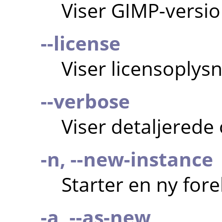
Viser
GIMP
-versio
--license
Viser licensoplysn
--verbose
Viser detaljerede
-n, --new-instance
Starter en ny for
-a, --as-new