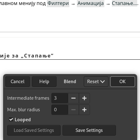
главном менију под
Филтери
→
Анимација
→
Стапање…
.
ције за
„
Стапање
“