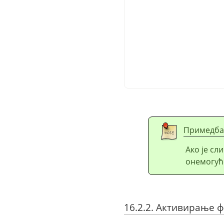
Примедба
Ако је сл
онемогућ
16.2.2. Активирање 