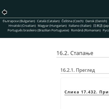
български (Bulgarian)
Català (Catalan)
Čeština (Czech)
Dansk (Danish)
Hrvatski (Croatian)
Magyar (Hungarian)
Italiano (Italian)
日本語 (Jap
Português brasileiro (Brazilian Portuguese)
Română (Romanian)
Pусс
16.2. Стапање
16.2.1. Преглед
Слика 17.432. Пр