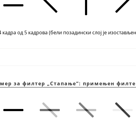
4 кадра од 5 кадрова (бели позадински слој је изостављен
имер за филтер
„
Стапање
“
: примењен филте