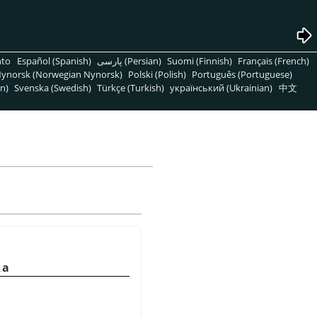
nto
Español (Spanish)
پارسی (Persian)
Suomi (Finnish)
Français (French)
ynorsk (Norwegian Nynorsk)
Polski (Polish)
Português (Portuguese)
n)
Svenska (Swedish)
Türkçe (Turkish)
український (Ukrainian)
中文
ка