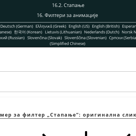
16.2. Стапање
16. Филтери за анимације
Deutsch (German)
Ελληνικά (Greek)
English (US)
English (British)
Espera
anese)
한국어 (Korean)
Lietuvis (Lithuanian)
Nederlands (Dutch)
Norsk N
кий (Russian)
Slovenčina (Slovak)
Slovenščina (Slovenian)
Српски (Serbia
(Simplified Chinese)
имер за филтер
„
Стапање
“
: оригинална сли