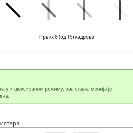
Првих 8 (од 16) кадрова
ика у индексираном режиму, ова ставка менија је
ена.
филтера