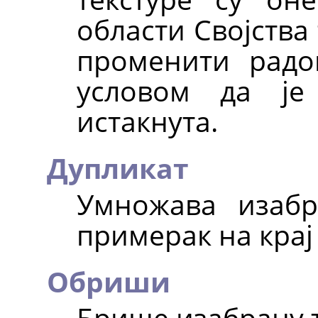
области Својства
променити радо
условом да је
истакнута.
Дупликат
Умножава изабр
примерак на крај
Обриши
Брише изабрану т