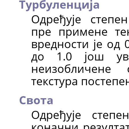
Турбуленција
Одређује степе
пре примене тек
вредности је од 
до 1.0 још ув
неизобличене 
текстура постепе
Свота
Одређује степе
коначни резултат