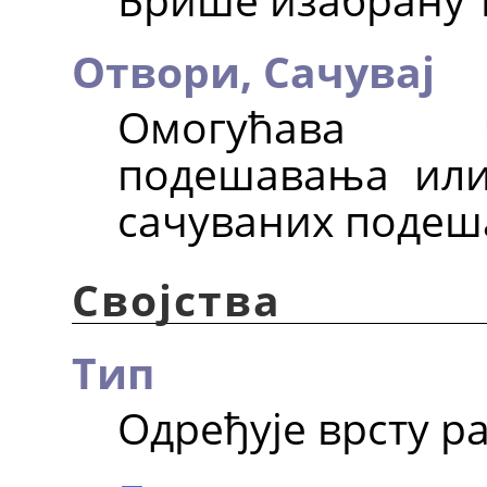
Отвори,
Сачувај
Омогућава 
подешавања или
сачуваних подеш
Својства
Тип
Одређује врсту р