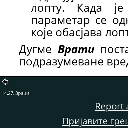
лопту. Када је
параметар се од
које обасјава лопт
Дугме
Врати
поста
подразумеване вре
14.27. Зраци
Report 
Пријавите гре