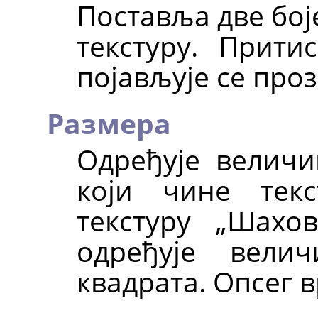
Поставља две боје
текстуру. Прити
појављује се проз
Размера
Одређује величи
који чине тек
текстуру
„
Шахов
одређује вели
квадрата. Опсег в