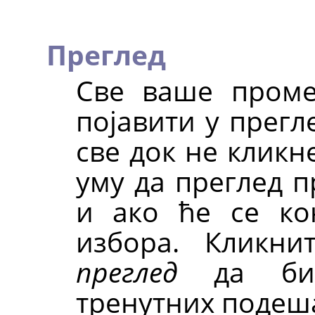
Преглед
Све ваше пром
појавити у прегл
све док не кликн
уму да преглед п
и ако ће се ко
избора. Кликн
преглед
да бист
тренутних подеш