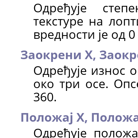
Одређује степ
текстуре на лопт
вредности је од 0 
Заокрени X,
Заокр
Одређује износ о
око три осе. Опс
360.
Положај X,
Положа
Одређује положа