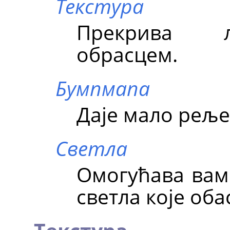
Текстура
Прекрива л
обрасцем.
Бумпмапа
Даје мало реље
Светла
Омогућава вам
светла које оба