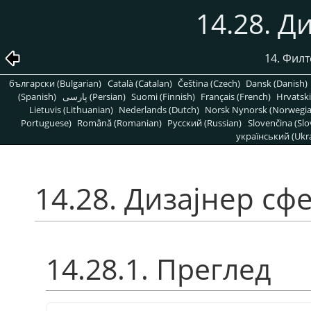
14.28. Д
14. Фил
български (Bulgarian)
Català (Catalan)
Čeština (Czech)
Dansk (Danish)
(Spanish)
پارسی (Persian)
Suomi (Finnish)
Français (French)
Hrvatski
Lietuvis (Lithuanian)
Nederlands (Dutch)
Norsk Nynorsk (Norwegi
Portuguese)
Română (Romanian)
Pусский (Russian)
Slovenčina (Slo
український (Ukra
14.28. Дизајнер сф
14.28.1. Преглед