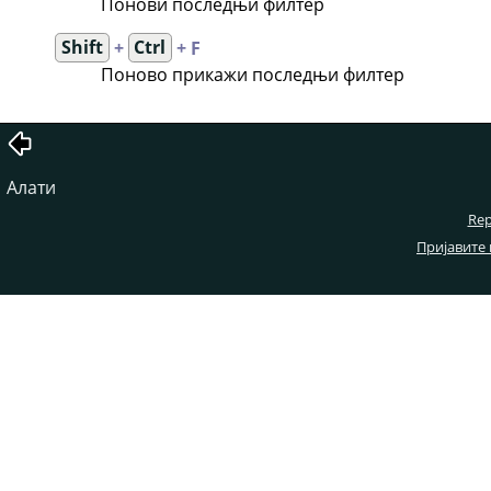
Понови последњи филтер
Shift
+
Ctrl
+ F
Поново прикажи последњи филтер
Алати
Rep
Пријавите