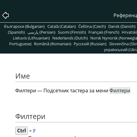
Референц
български (Bulgarian)
Català (Catalan)
Čeština (Czech)
Dansk (Danish)
(Spanish)
پارسی (Persian)
Suomi (Finnish)
Français (French)
Hrvatski
Lietuvis (Lithuanian)
Nederlands (Dutch)
Norsk Nynorsk (Norwegi
Portuguese)
Română (Romanian)
Pусский (Russian)
Slovenčina (Slo
український (Ukra
Име
Филтери — Подсетник тастера за мени
Филтери
Филтери
Ctrl
+ F