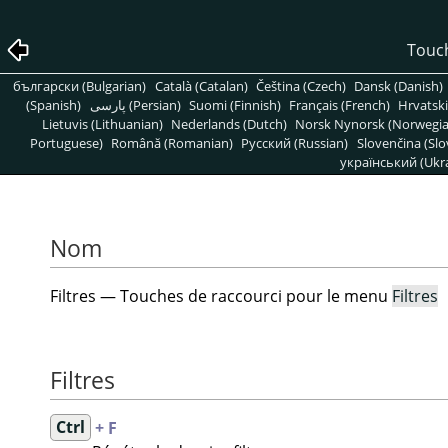
Touch
български (Bulgarian)
Català (Catalan)
Čeština (Czech)
Dansk (Danish)
(Spanish)
پارسی (Persian)
Suomi (Finnish)
Français (French)
Hrvatski
Lietuvis (Lithuanian)
Nederlands (Dutch)
Norsk Nynorsk (Norwegi
Portuguese)
Română (Romanian)
Pусский (Russian)
Slovenčina (Slo
український (Ukra
Nom
Filtres — Touches de raccourci pour le menu
Filtres
Filtres
Ctrl
+ F