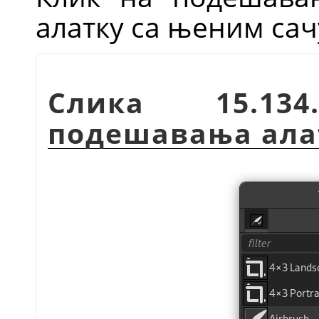
алатку са њеним с
Слика 15.13
подешавања ала