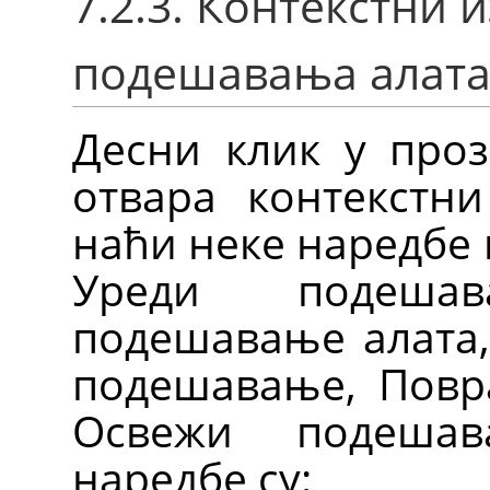
7.2.3. Контекстни 
подешавања алат
Десни клик у про
отвара контекстн
наћи неке наредбе 
Уреди подеша
подешавање алата, 
подешавање, Повр
Освежи подешав
наредбе су: