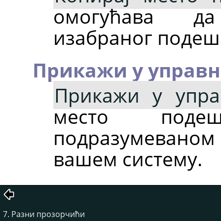
омогућава д
изабраног подеша
Прикажи у управн
Прикажи у упра
место поде
подразумеваном 
вашем систему.
7. Разни прозорчићи