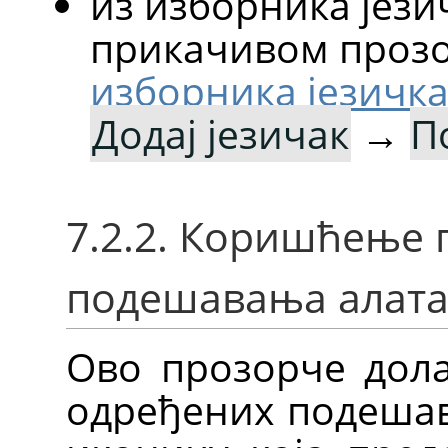
из изборника јези
прикачивом прозо
изборника језичк
Додај језичак
→
П
7.2.2. Коришћење 
подешавања алат
Ово прозорче дола
одређених подешав