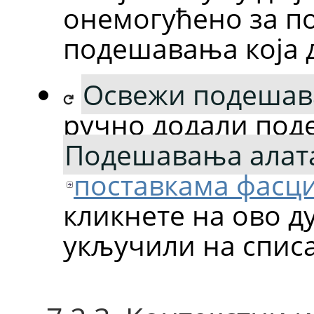
онемогућено за п
подешавања која 
Освежи подешав
ручно додали под
Подешавања алат
поставкама фасц
кликнете на ово ду
укључили на спис