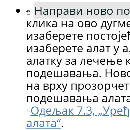
Направи ново п
клика на ово дугм
изаберете постоје
изаберете алат у 
алатку за лечење к
подешавања. Нов
на врху прозорчет
подешавања алата
Одељак 7.3, „Ур
алата“
.