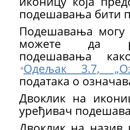
иконицу која пред
подешавања бити п
Подешавања могу 
можете да ра
подешавања како
Одељак 3.7, „Оз
података о означав
Двоклик на икони
уређивач подешава
Двоклик на назив