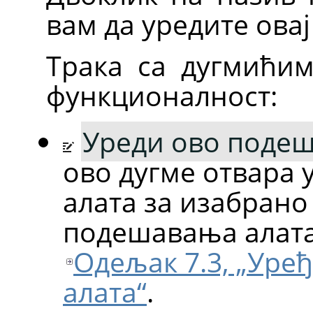
вам да уредите овај
Трака са дугмићим
функционалност:
Уреди ово поде
ово дугме отвара
алата за изабран
подешавања алата 
Одељак 7.3, „Ур
алата“
.