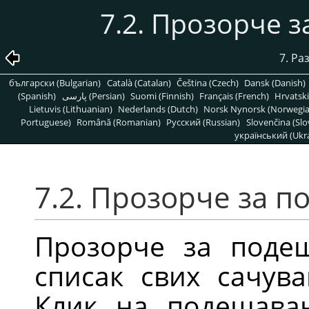
7.2. Прозорче 
7. Р
български (Bulgarian)
Català (Catalan)
Čeština (Czech)
Dansk (Danish)
(Spanish)
پارسی (Persian)
Suomi (Finnish)
Français (French)
Hrvatski
Lietuvis (Lithuanian)
Nederlands (Dutch)
Norsk Nynorsk (Norwegi
Portuguese)
Română (Romanian)
Pусский (Russian)
Slovenčina (Slo
український (Ukra
7.2. Прозорче за 
Прозорче за подеш
списак свих сачув
Клик на подешавањ