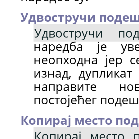
Удвостручи поде
Удвостручи по
наредба је ув
неопходна јер с
изнад, дупликат
направите н
постојећег поде
Копирај место по
Копирај место 