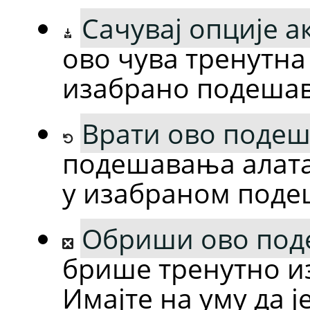
Сачувај опције 
ово чува тренутна
изабрано подеша
Врати ово подеш
подешавања алата
у изабраном поде
Обриши ово под
брише тренутно и
Имајте на уму да ј