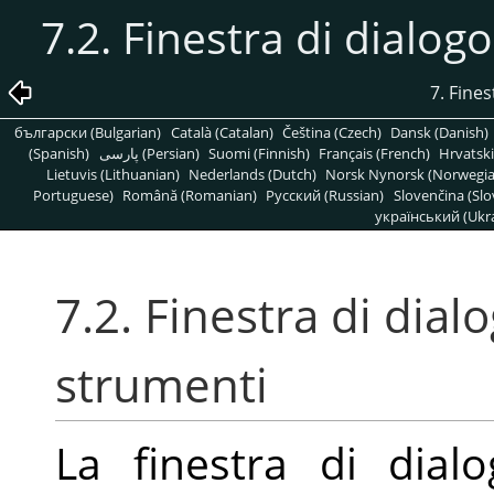
7.2. Finestra di dialo
7. Fines
български (Bulgarian)
Català (Catalan)
Čeština (Czech)
Dansk (Danish)
(Spanish)
پارسی (Persian)
Suomi (Finnish)
Français (French)
Hrvatski
Lietuvis (Lithuanian)
Nederlands (Dutch)
Norsk Nynorsk (Norwegi
Portuguese)
Română (Romanian)
Pусский (Russian)
Slovenčina (Slo
український (Ukra
7.2. Finestra di dia
strumenti
La finestra di dial